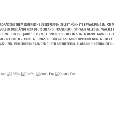
OPÄISCHE THEMENBEREICHE ÜBERTREFFEN SELBST KÜHNSTE ERWARTUNGEN. OB MIT
VOLLEN DREILÄNDERECK DEUTSCHLAND, FRANKREICH, SCHWEIZ GELEGEN, WARTET DE
IEHT ER PRO JAHR ÜBER 5 MILLIONEN BESUCHER IN SEINEN BANN. GANZ GLEICH 
S BELIEBTER VERANSTALTUNGSORT FÜR GROSSE MEDIENPRODUKTIONEN - DER EUROP
U EIN, VERSCHIEDENE LÄNDER DURCH ARCHITEKTUR, FLORA UND NATÜRLICH AUCH