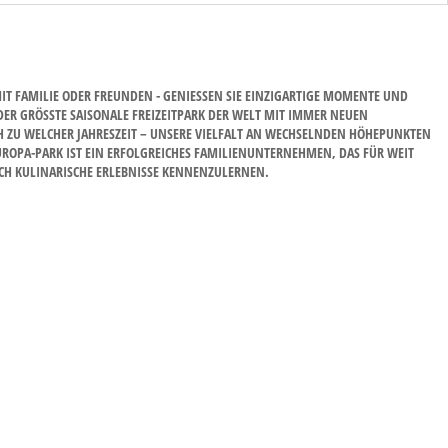
 FAMILIE ODER FREUNDEN - GENIESSEN SIE EINZIGARTIGE MOMENTE UND E
R GRÖSSTE SAISONALE FREIZEITPARK DER WELT MIT IMMER NEUEN SU
ZU WELCHER JAHRESZEIT – UNSERE VIELFALT AN WECHSELNDEN HÖHEPUNKTEN MA
A-PARK IST EIN ERFOLGREICHES FAMILIENUNTERNEHMEN, DAS FÜR WEIT MEH
 KULINARISCHE ERLEBNISSE KENNENZULERNEN.