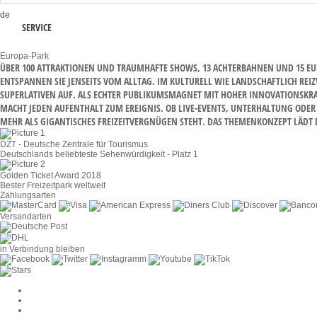
de
SERVICE
Europa-Park
ÜBER 100 ATTRAKTIONEN UND TRAUMHAFTE SHOWS, 13 ACHTERBAHNEN UND 15 EUR
NTSPANNEN SIE JENSEITS VOM ALLTAG. IM KULTURELL WIE LANDSCHAFTLICH REIZ
PERLATIVEN AUF. ALS ECHTER PUBLIKUMSMAGNET MIT HOHER INNOVATIONSKRAFT Z
CHT JEDEN AUFENTHALT ZUM EREIGNIS. OB LIVE-EVENTS, UNTERHALTUNG ODER AL
R ALS GIGANTISCHES FREIZEITVERGNÜGEN STEHT. DAS THEMENKONZEPT LÄDT DAZ
DZT - Deutsche Zentrale für Tourismus
Deutschlands beliebteste Sehenwürdigkeit - Platz 1
Golden Ticket Award 2018
Bester Freizeitpark weltweit
Zahlungsarten
Versandarten
in Verbindung bleiben
Cookie-Einstellungen
AGB
Datenschutz