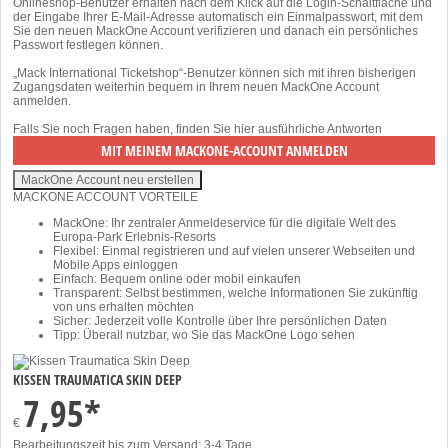
Onlineshop-Benutzer erhalten nach dem Klick auf die Login-Schaltfläche und
der Eingabe Ihrer E-Mail-Adresse automatisch ein Einmalpasswort, mit dem
Sie den neuen MackOne Account verifizieren und danach ein persönliches
Passwort festlegen können.
„Mack International Ticketshop“-Benutzer können sich mit ihren bisherigen
Zugangsdaten weiterhin bequem in Ihrem neuen MackOne Account
anmelden.
Falls Sie noch Fragen haben, finden Sie
hier
ausführliche Antworten
MACKONE ACCOUNT VORTEILE
MackOne: Ihr zentraler Anmeldeservice für die digitale Welt des
Europa-Park Erlebnis-Resorts
Flexibel: Einmal registrieren und auf vielen unserer Webseiten und
Mobile Apps einloggen
Einfach: Bequem online oder mobil einkaufen
Transparent: Selbst bestimmen, welche Informationen Sie zukünftig
von uns erhalten möchten
Sicher: Jederzeit volle Kontrolle über Ihre persönlichen Daten
Tipp: Überall nutzbar, wo Sie das MackOne Logo sehen
KISSEN TRAUMATICA SKIN DEEP
7,95*
€
Bearbeitungszeit bis zum Versand: 3-4 Tage