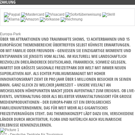
ZAHLUNG
Europa-Park
ÜBER 100 ATTRAKTIONEN UND TRAUMHAFTE SHOWS, 13 ACHTERBAHNEN UND 15
EUROPÄISCHE THEMENBEREICHE ÜBERTREFFEN SELBST KÜHNSTE ERWARTUNGEN.
OB MIT FAMILIE ODER FREUNDEN - GENIESSEN SIE EINZIGARTIGE MOMENTE UND E
NTSPANNEN SIE JENSEITS VOM ALLTAG. IM KULTURELL WIE LANDSCHAFTLICH R
EIZVOLLEN DREILÄNDERECK DEUTSCHLAND, FRANKREICH, SCHWEIZ GELEGEN, W
ARTET DER GRÖSSTE SAISONALE FREIZEITPARK DER WELT MIT IMMER NEUEN SU
PERLATIVEN AUF. ALS ECHTER PUBLIKUMSMAGNET MIT HOHER IN
NOVATIONSKRAFT ZIEHT ER PRO JAHR ÜBER 5 MILLIONEN BESUCHER IN SEINEN BA
NN. GANZ GLEICH ZU WELCHER JAHRESZEIT – UNSERE VIELFALT AN WE
CHSELNDEN HÖHEPUNKTEN MACHT JEDEN AUFENTHALT ZUM EREIGNIS. OB LIVE-EV
ENTS, UNTERHALTUNG ODER ALS BELIEBTER VERANSTALTUNGSORT FÜR GROSSE MED
IENPRODUKTIONEN - DER EUROPA-PARK IST EIN ERFOLGREICHES FAM
ILIENUNTERNEHMEN, DAS FÜR WEIT MEHR ALS GIGANTISCHES FRE
IZEITVERGNÜGEN STEHT. DAS THEMENKONZEPT LÄDT DAZU EIN, VERSCHIEDENE LÄN
DER DURCH ARCHITEKTUR, FLORA UND NATÜRLICH AUCH KULINARISCHE ERL
EBNISSE KENNENZULERNEN.
DZT - Deutsche Zentrale für Tourismus