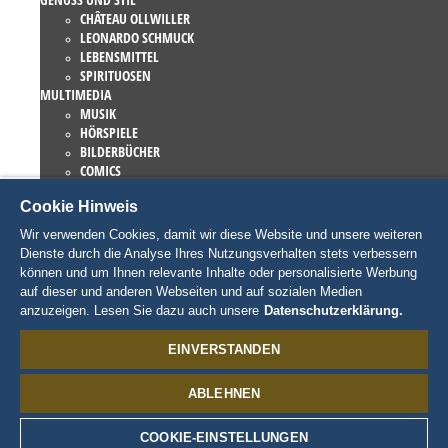
CHÂTEAU OLLWILLER
LEONARDO SCHMUCK
LEBENSMITTEL
SPIRITUOSEN
MULTIMEDIA
MUSIK
HÖRSPIELE
BILDERBÜCHER
COMICS
ROMANE
Cookie Hinweis
EUROPA-PARK BÜCHER
GAMES UND FILME
Wir verwenden Cookies, damit wir diese Website und unsere weiteren
KOLLEKTIONEN
Dienste durch die Analyse Ihres Nutzungsverhalten stets verbessern
EUROPA-PARK ATTRAKTIONEN
können und um Ihnen relevante Inhalte oder personalisierte Werbung
TRAUMATICA – FESTIVAL OF FEAR
auf dieser und anderen Webseiten und auf sozialen Medien
LIEBHABERSTÜCKE
anzuzeigen. Lesen Sie dazu auch unsere
Datenschutzerklärung.
EATRENALIN
TALENT ACADEMY
EINVERSTANDEN
JUNIOR CLUB
CHARAKTERE
ABLEHNEN
SNORRI
ED EUROMAUS
EDDA EUROMAUSI
COOKIE-EINSTELLUNGEN