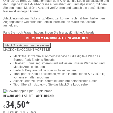
Onlineshop-Benutzer erhalten nach dem Klick auf die Login-Schaltfläche und
der Eingabe Ihrer E-Mail-Adresse automatisch ein Einmalpasswort, mit dem
Sie den neuen MackOne Account verifizieren und danach ein persönliches
Passwort festlegen können.
„Mack International Ticketshop“-Benutzer können sich mit ihren bisherigen
Zugangsdaten weiterhin bequem in Ihrem neuen MackOne Account
anmelden.
Falls Sie noch Fragen haben, finden Sie
hier
ausführliche Antworten
MACKONE ACCOUNT VORTEILE
MackOne: Ihr zentraler Anmeldeservice für die digitale Welt des
Europa-Park Erlebnis-Resorts
Flexibel: Einmal registrieren und auf vielen unserer Webseiten und
Mobile Apps einloggen
Einfach: Bequem online oder mobil einkaufen
Transparent: Selbst bestimmen, welche Informationen Sie zukünftig
von uns erhalten möchten
Sicher: Jederzeit volle Kontrolle über Ihre persönlichen Daten
Tipp: Überall nutzbar, wo Sie das MackOne Logo sehen
BEWARE APPLE SPIRIT – APFELBRAND
34,50*
€
0,5 Liter (€ 69,00 / Liter)