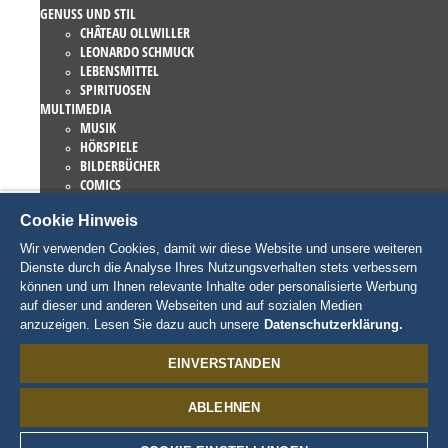
GENUSS UND STIL
CHÂTEAU OLLWILLER
LEONARDO SCHMUCK
LEBENSMITTEL
SPIRITUOSEN
MULTIMEDIA
MUSIK
HÖRSPIELE
BILDERBÜCHER
COMICS
ROMANE
Cookie Hinweis
EUROPA-PARK BÜCHER
GAMES UND FILME
Wir verwenden Cookies, damit wir diese Website und unsere weiteren
KOLLEKTIONEN
Dienste durch die Analyse Ihres Nutzungsverhalten stets verbessern
EUROPA-PARK ATTRAKTIONEN
können und um Ihnen relevante Inhalte oder personalisierte Werbung
TRAUMATICA – FESTIVAL OF FEAR
auf dieser und anderen Webseiten und auf sozialen Medien
LIEBHABERSTÜCKE
anzuzeigen. Lesen Sie dazu auch unsere
Datenschutzerklärung.
EATRENALIN
TALENT ACADEMY
EINVERSTANDEN
JUNIOR CLUB
CHARAKTERE
ABLEHNEN
SNORRI
ED EUROMAUS