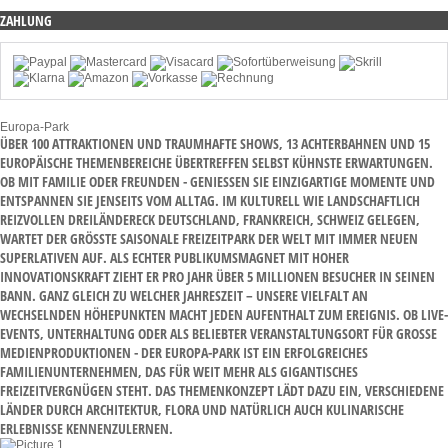
ZAHLUNG
Europa-Park
ÜBER 100 ATTRAKTIONEN UND TRAUMHAFTE SHOWS, 13 ACHTERBAHNEN UND 15
EUROPÄISCHE THEMENBEREICHE ÜBERTREFFEN SELBST KÜHNSTE ERWARTUNGEN.
OB MIT FAMILIE ODER FREUNDEN - GENIESSEN SIE EINZIGARTIGE MOMENTE UND E
NTSPANNEN SIE JENSEITS VOM ALLTAG. IM KULTURELL WIE LANDSCHAFTLICH R
EIZVOLLEN DREILÄNDERECK DEUTSCHLAND, FRANKREICH, SCHWEIZ GELEGEN, W
ARTET DER GRÖSSTE SAISONALE FREIZEITPARK DER WELT MIT IMMER NEUEN SU
PERLATIVEN AUF. ALS ECHTER PUBLIKUMSMAGNET MIT HOHER IN
NOVATIONSKRAFT ZIEHT ER PRO JAHR ÜBER 5 MILLIONEN BESUCHER IN SEINEN BA
NN. GANZ GLEICH ZU WELCHER JAHRESZEIT – UNSERE VIELFALT AN WE
CHSELNDEN HÖHEPUNKTEN MACHT JEDEN AUFENTHALT ZUM EREIGNIS. OB LIVE-EV
ENTS, UNTERHALTUNG ODER ALS BELIEBTER VERANSTALTUNGSORT FÜR GROSSE MED
IENPRODUKTIONEN - DER EUROPA-PARK IST EIN ERFOLGREICHES FAM
ILIENUNTERNEHMEN, DAS FÜR WEIT MEHR ALS GIGANTISCHES FRE
IZEITVERGNÜGEN STEHT. DAS THEMENKONZEPT LÄDT DAZU EIN, VERSCHIEDENE LÄN
DER DURCH ARCHITEKTUR, FLORA UND NATÜRLICH AUCH KULINARISCHE ERL
EBNISSE KENNENZULERNEN.