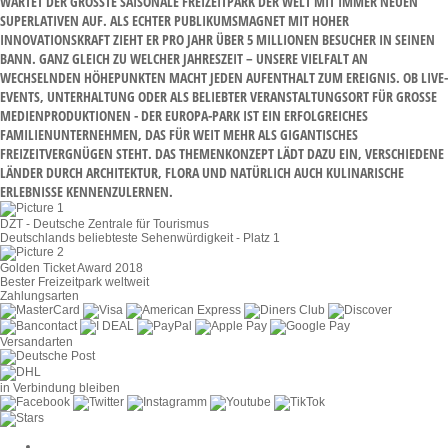
ARTET DER GRÖSSTE SAISONALE FREIZEITPARK DER WELT MIT IMMER NEUEN SU
PERLATIVEN AUF. ALS ECHTER PUBLIKUMSMAGNET MIT HOHER IN
NOVATIONSKRAFT ZIEHT ER PRO JAHR ÜBER 5 MILLIONEN BESUCHER IN SEINEN BA
NN. GANZ GLEICH ZU WELCHER JAHRESZEIT – UNSERE VIELFALT AN WE
CHSELNDEN HÖHEPUNKTEN MACHT JEDEN AUFENTHALT ZUM EREIGNIS. OB LIVE-EV
ENTS, UNTERHALTUNG ODER ALS BELIEBTER VERANSTALTUNGSORT FÜR GROSSE MED
IENPRODUKTIONEN - DER EUROPA-PARK IST EIN ERFOLGREICHES FAM
ILIENUNTERNEHMEN, DAS FÜR WEIT MEHR ALS GIGANTISCHES FRE
IZEITVERGNÜGEN STEHT. DAS THEMENKONZEPT LÄDT DAZU EIN, VERSCHIEDENE LÄN
DER DURCH ARCHITEKTUR, FLORA UND NATÜRLICH AUCH KULINARISCHE ERL
EBNISSE KENNENZULERNEN.
DZT - Deutsche Zentrale für Tourismus
Deutschlands beliebteste Sehenwürdigkeit - Platz 1
Golden Ticket Award 2018
Bester Freizeitpark weltweit
Zahlungsarten
Versandarten
in Verbindung bleiben
Cookie-Einstellungen