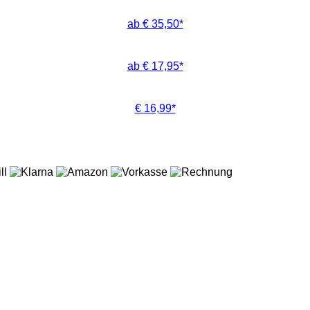
ab
€
35,50*
ab
€
17,95*
€
16,99*