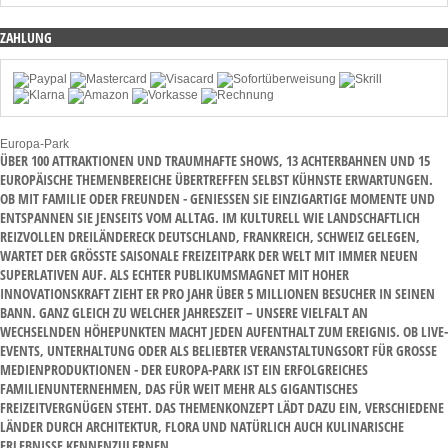
ZAHLUNG
Europa-Park
ÜBER 100 ATTRAKTIONEN UND TRAUMHAFTE SHOWS, 13 ACHTERBAHNEN UND 15
EUROPÄISCHE THEMENBEREICHE ÜBERTREFFEN SELBST KÜHNSTE ERWARTUNGEN.
OB MIT FAMILIE ODER FREUNDEN - GENIESSEN SIE EINZIGARTIGE MOMENTE UND E
NTSPANNEN SIE JENSEITS VOM ALLTAG. IM KULTURELL WIE LANDSCHAFTLICH R
EIZVOLLEN DREILÄNDERECK DEUTSCHLAND, FRANKREICH, SCHWEIZ GELEGEN, W
ARTET DER GRÖSSTE SAISONALE FREIZEITPARK DER WELT MIT IMMER NEUEN SU
PERLATIVEN AUF. ALS ECHTER PUBLIKUMSMAGNET MIT HOHER IN
NOVATIONSKRAFT ZIEHT ER PRO JAHR ÜBER 5 MILLIONEN BESUCHER IN SEINEN BA
NN. GANZ GLEICH ZU WELCHER JAHRESZEIT – UNSERE VIELFALT AN WE
CHSELNDEN HÖHEPUNKTEN MACHT JEDEN AUFENTHALT ZUM EREIGNIS. OB LIVE-EV
ENTS, UNTERHALTUNG ODER ALS BELIEBTER VERANSTALTUNGSORT FÜR GROSSE MED
IENPRODUKTIONEN - DER EUROPA-PARK IST EIN ERFOLGREICHES FAM
ILIENUNTERNEHMEN, DAS FÜR WEIT MEHR ALS GIGANTISCHES FRE
IZEITVERGNÜGEN STEHT. DAS THEMENKONZEPT LÄDT DAZU EIN, VERSCHIEDENE LÄN
DER DURCH ARCHITEKTUR, FLORA UND NATÜRLICH AUCH KULINARISCHE ERL
EBNISSE KENNENZULERNEN.