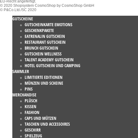
EU-Recht angefertigt.
© 2020 Shopsystem CosmoShop by CosmoShop GmbH
© P&Co.Ltd./SC 2020
GUTSCHEINE
GUTSCHEINKARTE EMOTIONS
GESCHENKPAKETE
EATRENALIN GUTSCHEIN
RESTAURANT GUTSCHEIN
BRUNCH GUTSCHEIN
GUTSCHEIN WELLNESS
TALENT ACADEMY GUTSCHEIN
HOTEL GUTSCHEIN UND CAMPING
SAMMLER
LIMITIERTE EDITIONEN
MÜNZEN UND SCHEINE
PINS
MERCHANDISE
PLÜSCH
KISSEN
FASHION
CAPS UND MÜTZEN
TASCHEN UND ACCESSOIRES
GESCHIRR
SPIELZEUG