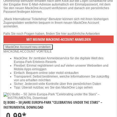
Onlineshop-Benutzer erhalten nach dem Klick auf die Login-Schaltfläche und
der Eingabe Ihrer E-Mail-Adresse automatisch ein Einmalpasswort, mit dem
Sie den neuen MackOne Account verifizieren und danach ein persönliches
Passwort festlegen können.
„Mack International Ticketshop“-Benutzer können sich mit ihren bisherigen
Zugangsdaten weiterhin bequem in Ihrem neuen MackOne Account
anmelden.
Falls Sie noch Fragen haben, finden Sie
hier
ausführliche Antworten
MACKONE ACCOUNT VORTEILE
MackOne: Ihr zentraler Anmeldeservice für die digitale Welt des
Europa-Park Erlebnis-Resorts
Flexibel: Einmal registrieren und auf vielen unserer Webseiten und
Mobile Apps einloggen
Einfach: Bequem online oder mobil einkaufen
Transparent: Selbst bestimmen, welche Informationen Sie zukünftig
von uns erhalten möchten
Sicher: Jederzeit volle Kontrolle über Ihre persönlichen Daten
Tipp: Überall nutzbar, wo Sie das MackOne Logo sehen
DJ BOBO – 50 JAHRE EUROPA-PARK "CELEBRATING UNDER THE STARS" –
INSTRUMENTAL DOWNLOAD
0,99*