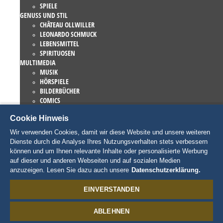
SPIELE
GENUSS UND STIL
CHÂTEAU OLLWILLER
LEONARDO SCHMUCK
LEBENSMITTEL
SPIRITUOSEN
MULTIMEDIA
MUSIK
HÖRSPIELE
BILDERBÜCHER
COMICS
ROMANE
Cookie Hinweis
EUROPA-PARK BÜCHER
GAMES UND FILME
Wir verwenden Cookies, damit wir diese Website und unsere weiteren
KOLLEKTIONEN
Dienste durch die Analyse Ihres Nutzungsverhalten stets verbessern
EUROPA-PARK ATTRAKTIONEN
können und um Ihnen relevante Inhalte oder personalisierte Werbung
TRAUMATICA – FESTIVAL OF FEAR
auf dieser und anderen Webseiten und auf sozialen Medien
LIEBHABERSTÜCKE
anzuzeigen. Lesen Sie dazu auch unsere
Datenschutzerklärung.
EATRENALIN
TALENT ACADEMY
EINVERSTANDEN
JUNIOR CLUB
CHARAKTERE
ABLEHNEN
SNORRI