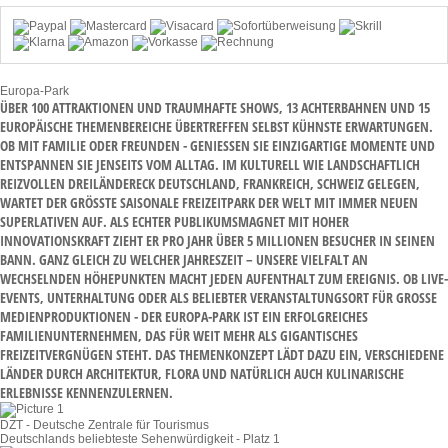
Europa-Park
ÜBER 100 ATTRAKTIONEN UND TRAUMHAFTE SHOWS, 13 ACHTERBAHNEN UND 15
EUROPÄISCHE THEMENBEREICHE ÜBERTREFFEN SELBST KÜHNSTE ERWARTUNGEN.
OB MIT FAMILIE ODER FREUNDEN - GENIESSEN SIE EINZIGARTIGE MOMENTE UND E
NTSPANNEN SIE JENSEITS VOM ALLTAG. IM KULTURELL WIE LANDSCHAFTLICH R
EIZVOLLEN DREILÄNDERECK DEUTSCHLAND, FRANKREICH, SCHWEIZ GELEGEN, W
ARTET DER GRÖSSTE SAISONALE FREIZEITPARK DER WELT MIT IMMER NEUEN SU
PERLATIVEN AUF. ALS ECHTER PUBLIKUMSMAGNET MIT HOHER IN
NOVATIONSKRAFT ZIEHT ER PRO JAHR ÜBER 5 MILLIONEN BESUCHER IN SEINEN BA
NN. GANZ GLEICH ZU WELCHER JAHRESZEIT – UNSERE VIELFALT AN WE
CHSELNDEN HÖHEPUNKTEN MACHT JEDEN AUFENTHALT ZUM EREIGNIS. OB LIVE-EV
ENTS, UNTERHALTUNG ODER ALS BELIEBTER VERANSTALTUNGSORT FÜR GROSSE MED
IENPRODUKTIONEN - DER EUROPA-PARK IST EIN ERFOLGREICHES FAM
ILIENUNTERNEHMEN, DAS FÜR WEIT MEHR ALS GIGANTISCHES FRE
IZEITVERGNÜGEN STEHT. DAS THEMENKONZEPT LÄDT DAZU EIN, VERSCHIEDENE LÄN
DER DURCH ARCHITEKTUR, FLORA UND NATÜRLICH AUCH KULINARISCHE ERL
EBNISSE KENNENZULERNEN.
DZT - Deutsche Zentrale für Tourismus
Deutschlands beliebteste Sehenwürdigkeit - Platz 1