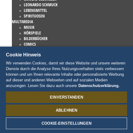
LEONARDO SCHMUCK
LEBENSMITTEL
SPIRITUOSEN
MULTIMEDIA
MUSIK
HÖRSPIELE
BILDERBÜCHER
COMICS
ROMANE
Cookie Hinweis
EUROPA-PARK BÜCHER
GAMES UND FILME
Wir verwenden Cookies, damit wir diese Website und unsere weiteren
KOLLEKTIONEN
Dienste durch die Analyse Ihres Nutzungsverhalten stets verbessern
EUROPA-PARK ATTRAKTIONEN
können und um Ihnen relevante Inhalte oder personalisierte Werbung
TRAUMATICA – FESTIVAL OF FEAR
auf dieser und anderen Webseiten und auf sozialen Medien
LIEBHABERSTÜCKE
anzuzeigen. Lesen Sie dazu auch unsere
Datenschutzerklärung.
EATRENALIN
TALENT ACADEMY
EINVERSTANDEN
JUNIOR CLUB
CHARAKTERE
ABLEHNEN
SNORRI
ED EUROMAUS
EDDA EUROMAUSI
COOKIE-EINSTELLUNGEN
MADAME FREUDENREICH