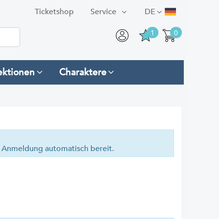
Ticketshop
Service
DE
1
0
ektionen
Charaktere
en Anmeldung automatisch bereit.