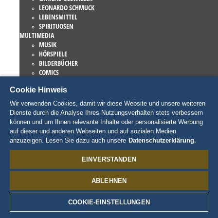
LEONARDO SCHMUCK
LEBENSMITTEL
SPIRITUOSEN
MULTIMEDIA
MUSIK
HÖRSPIELE
BILDERBÜCHER
COMICS
ROMANE
Cookie Hinweis
EUROPA-PARK BÜCHER
GAMES UND FILME
Wir verwenden Cookies, damit wir diese Website und unsere weiteren
KOLLEKTIONEN
Dienste durch die Analyse Ihres Nutzungsverhalten stets verbessern
EUROPA-PARK ATTRAKTIONEN
können und um Ihnen relevante Inhalte oder personalisierte Werbung
TRAUMATICA – FESTIVAL OF FEAR
auf dieser und anderen Webseiten und auf sozialen Medien
LIEBHABERSTÜCKE
anzuzeigen. Lesen Sie dazu auch unsere
Datenschutzerklärung.
EATRENALIN
TALENT ACADEMY
EINVERSTANDEN
JUNIOR CLUB
CHARAKTERE
ABLEHNEN
SNORRI
ED EUROMAUS
EDDA EUROMAUSI
COOKIE-EINSTELLUNGEN
MADAME FREUDENREICH