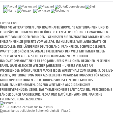
Europa-Park
ÜBER 100 ATTRAKTIONEN UND TRAUMHAFTE SHOWS, 13 ACHTERBAHNEN UND 15
EUROPÄISCHE THEMENBEREICHE ÜBERTREFFEN SELBST KÜHNSTE ERWARTUNGEN.
OB MIT FAMILIE ODER FREUNDEN - GENIESSEN SIE EINZIGARTIGE MOMENTE UND E
NTSPANNEN SIE JENSEITS VOM ALLTAG. IM KULTURELL WIE LANDSCHAFTLICH R
EIZVOLLEN DREILÄNDERECK DEUTSCHLAND, FRANKREICH, SCHWEIZ GELEGEN, W
ARTET DER GRÖSSTE SAISONALE FREIZEITPARK DER WELT MIT IMMER NEUEN SU
PERLATIVEN AUF. ALS ECHTER PUBLIKUMSMAGNET MIT HOHER IN
NOVATIONSKRAFT ZIEHT ER PRO JAHR ÜBER 5 MILLIONEN BESUCHER IN SEINEN BA
NN. GANZ GLEICH ZU WELCHER JAHRESZEIT – UNSERE VIELFALT AN WE
CHSELNDEN HÖHEPUNKTEN MACHT JEDEN AUFENTHALT ZUM EREIGNIS. OB LIVE-EV
ENTS, UNTERHALTUNG ODER ALS BELIEBTER VERANSTALTUNGSORT FÜR GROSSE MED
IENPRODUKTIONEN - DER EUROPA-PARK IST EIN ERFOLGREICHES FAM
ILIENUNTERNEHMEN, DAS FÜR WEIT MEHR ALS GIGANTISCHES FRE
IZEITVERGNÜGEN STEHT. DAS THEMENKONZEPT LÄDT DAZU EIN, VERSCHIEDENE LÄN
DER DURCH ARCHITEKTUR, FLORA UND NATÜRLICH AUCH KULINARISCHE ERL
EBNISSE KENNENZULERNEN.
DZT - Deutsche Zentrale für Tourismus
Deutschlands beliebteste Sehenwürdigkeit - Platz 1