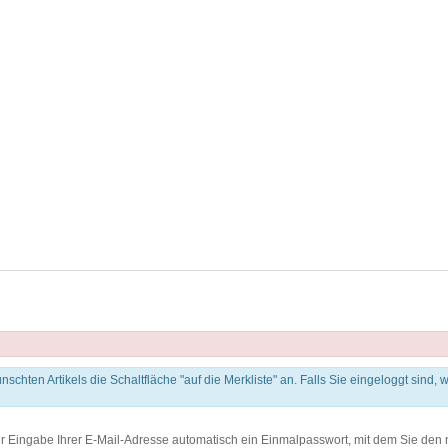
nschten Artikels die Schaltfläche "auf die Merkliste" an. Falls Sie eingeloggt sind,
er Eingabe Ihrer E-Mail-Adresse automatisch ein Einmalpasswort, mit dem Sie den