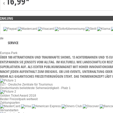
16,99*
€
ZAHLUNG
de
SERVICE
Europa-Park
ÜBER 100 ATTRAKTIONEN UND TRAUMHAFTE SHOWS, 13 ACHTERBAHNEN UND 15 EUR
NTSPANNEN SIE JENSEITS VOM ALLTAG. IM KULTURELL WIE LANDSCHAFTLICH REIZ
PERLATIVEN AUF. ALS ECHTER PUBLIKUMSMAGNET MIT HOHER INNOVATIONSKRAFT Z
CHT JEDEN AUFENTHALT ZUM EREIGNIS. OB LIVE-EVENTS, UNTERHALTUNG ODER AL
R ALS GIGANTISCHES FREIZEITVERGNÜGEN STEHT. DAS THEMENKONZEPT LÄDT DAZ
DZT - Deutsche Zentrale für Tourismus
Deutschlands beliebteste Sehenwürdigkeit - Platz 1
Golden Ticket Award 2018
Bester Freizeitpark weltweit
Zahlungsarten
Versandarten