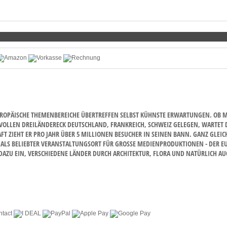
OPÄISCHE THEMENBEREICHE ÜBERTREFFEN SELBST KÜHNSTE ERWARTUNGEN. OB MIT
VOLLEN DREILÄNDERECK DEUTSCHLAND, FRANKREICH, SCHWEIZ GELEGEN, WARTET DE
IEHT ER PRO JAHR ÜBER 5 MILLIONEN BESUCHER IN SEINEN BANN. GANZ GLEICH 
S BELIEBTER VERANSTALTUNGSORT FÜR GROSSE MEDIENPRODUKTIONEN - DER EUROP
U EIN, VERSCHIEDENE LÄNDER DURCH ARCHITEKTUR, FLORA UND NATÜRLICH AUCH