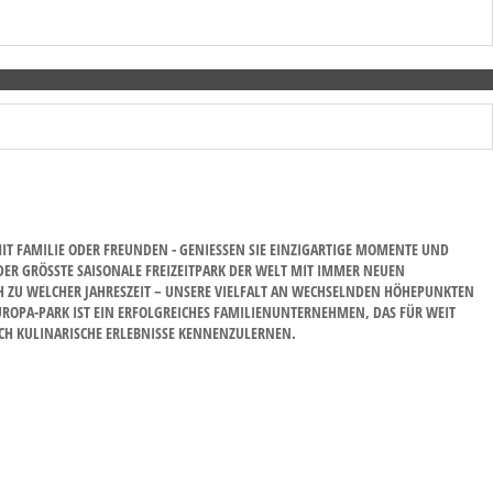
 FAMILIE ODER FREUNDEN - GENIESSEN SIE EINZIGARTIGE MOMENTE UND E
R GRÖSSTE SAISONALE FREIZEITPARK DER WELT MIT IMMER NEUEN SU
ZU WELCHER JAHRESZEIT – UNSERE VIELFALT AN WECHSELNDEN HÖHEPUNKTEN MA
A-PARK IST EIN ERFOLGREICHES FAMILIENUNTERNEHMEN, DAS FÜR WEIT MEH
 KULINARISCHE ERLEBNISSE KENNENZULERNEN.