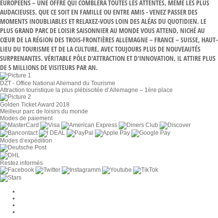
EUROPÉENS – UNE OFFRE QUI COMBLERA TOUTES LES ATTENTES, MÊME LES PLUS
AUDACIEUSES. QUE CE SOIT EN FAMILLE OU ENTRE AMIS - VENEZ PASSER DES
MOMENTS INOUBLIABLES ET RELAXEZ-VOUS LOIN DES ALÉAS DU QUOTIDIEN. LE
PLUS GRAND PARC DE LOISIR SAISONNIER AU MONDE VOUS ATTEND, NICHÉ AU
CŒUR DE LA RÉGION DES TROIS-FRONTIÈRES ALLEMAGNE – FRANCE – SUISSE, HAUT-
LIEU DU TOURISME ET DE LA CULTURE, AVEC TOUJOURS PLUS DE NOUVEAUTÉS
SURPRENANTES. VÉRITABLE PÔLE D'ATTRACTION ET D'INNOVATION, IL ATTIRE PLUS
DE 5 MILLIONS DE VISITEURS PAR AN.
DZT - Office National Allemand du Tourisme
Attraction touristique la plus plébiscitée d’Allemagne – 1ère place
Golden Ticket Award 2018
Meilleur parc de loisirs du monde
Modes de paiement
Modes d’expédition
Restez informés
Paramètres des cookies
Entreprise
Jobs
CGV