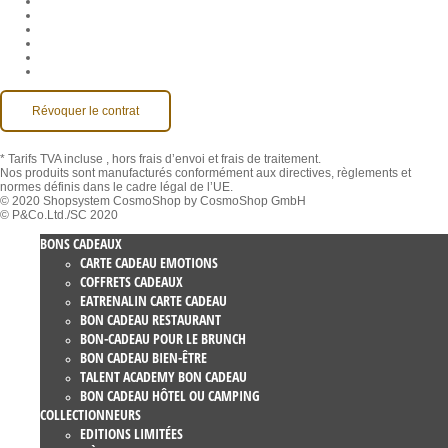
Protection des données
Rétractation
Mentions légales
Contact
Compte MackOne
Accessibilité
Révoquer le contrat
* Tarifs TVA incluse
, hors frais d’envoi et frais de traitement.
Nos produits sont manufacturés conformément aux directives, règlements et
normes définis dans le cadre légal de l’UE.
© 2020 Shopsystem CosmoShop by CosmoShop GmbH
© P&Co.Ltd./SC 2020
BONS CADEAUX
CARTE CADEAU EMOTIONS
COFFRETS CADEAUX
EATRENALIN CARTE CADEAU
BON CADEAU RESTAURANT
BON-CADEAU POUR LE BRUNCH
BON CADEAU BIEN-ÊTRE
TALENT ACADEMY BON CADEAU
BON CADEAU HÔTEL OU CAMPING
COLLECTIONNEURS
EDITIONS LIMITÉES