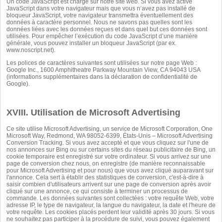
Un code JavaScript est chargé sur notre site web. Si vous avez activé
JavaScript dans votre navigateur mais que vous n‘avez pas installé de
bloqueur JavaScript, votre navigateur transmettra éventuellement des
données à caractère personnel. Nous ne savons pas quelles sont les
données liées avec les données reçues et dans quel but ces données sont
utilisées. Pour empêcher l’exécution du code JavaScript d’une manière
générale, vous pouvez installer un bloqueur JavaScript (par ex.
www.noscript.net
).
Les polices de caractères suivantes sont utilisées sur notre page Web :
Google Inc., 1600 Amphitheatre Parkway Mountain View, CA 94043 USA
(informations supplémentaires dans la
déclaration de confidentialité de
Google
).
XVIII. Utilisation de Microsoft Advertising
Ce site utilise Microsoft Advertising, un service de Microsoft Corporation, One
Microsoft Way, Redmond, WA 98052-6399, États-Unis – Microsoft Advertising
Conversion Tracking. Si vous avez accepté et que vous cliquez sur l'une de
nos annonces sur Bing ou sur certains sites du réseau publicitaire de Bing, un
cookie temporaire est enregistré sur votre ordinateur. Si vous arrivez sur une
page de conversion chez nous, on enregistre (de manière reconnaissable
pour Microsoft Advertising et pour nous) que vous avez cliqué auparavant sur
l'annonce. Cela sert à établir des statistiques de conversion, c'est-à-dire à
saisir combien d'utilisateurs arrivent sur une page de conversion après avoir
cliqué sur une annonce, ce qui consiste à terminer un processus de
commande. Les données suivantes sont collectées : votre requête Web, votre
adresse IP, le type de navigateur, la langue du navigateur, la date et l'heure de
votre requête. Les cookies placés perdent leur validité après 30 jours. Si vous
ne souhaitez pas participer à la procédure de suivi, vous pouvez également