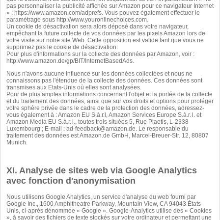
pas personnaliser la publicité affichée sur Amazon pour ce navigateur Internet
» :
https://www.amazon.com/adprefs
. Vous pouvez également effectuer le
paramétrage sous
http://www.youronlinechoices.com
.
Un cookie de désactivation sera alors déposé dans votre navigateur,
empêchant la future collecte de vos données par les pixels Amazon lors de
votre visite sur notre site Web. Cette opposition est valide tant que vous ne
supprimez pas le cookie de désactivation.
Pour plus d'informations sur la collecte des données par Amazon, voir :
http://www.amazon.de/gp/BIT/InternetBasedAds
.
Nous n'avons aucune influence sur les données collectées et nous ne
connaissons pas l'étendue de la collecte des données. Ces données sont
transmises aux Etats-Unis où elles sont analysées.
Pour de plus amples informations concernant l'objet et la portée de la collecte
et du traitement des données, ainsi que sur vos droits et options pour protéger
votre sphère privée dans le cadre de la protection des données, adressez-
vous également à : Amazon EU S.à.r.l, Amazon Services Europe S.à.r. l. et
Amazon Media EU S.à.r. l., toutes trois situées 5, Rue Plaetis, L-2338
Luxembourg ; E-mail :
ad-feedback@amazon.de
. Le responsable du
traitement des données est Amazon.de GmbH, Marcel-Breuer-Str. 12, 80807
Munich.
XI. Analyse de sites web via Google Analytics
avec fonction d'anonymisation
Nous utilisons Google Analytics, un service d'analyse du web fourni par
Google Inc., 1600 Amphitheatre Parkway, Mountain View, CA 94043 États-
Unis, ci-après dénommée « Google ». Google-Analytics utilise des « Cookies
», à savoir des fichiers de texte stockés sur votre ordinateur et permettant une