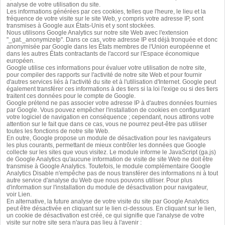
analyse de votre utilisation du site.
Les informations générées par ces cookies, telles que l'heure, le lieu et la
fréquence de votre visite sur le site Web, y compris votre adresse IP, sont
transmises à Google aux États-Unis et y sont stockées.
Nous utilisons Google Analytics sur notre site Web avec l'extension
"_gat._anonymizeIp". Dans ce cas, votre adresse IP est déjà tronquée et donc
anonymisée par Google dans les États membres de l'Union européenne et
dans les autres États contractants de l'accord sur l'Espace économique
européen.
Google utilise ces informations pour évaluer votre utilisation de notre site,
pour compiler des rapports sur l'activité de notre site Web et pour fournir
d'autres services liés à l'activité du site et à l'utilisation d'Internet. Google peut
également transférer ces informations à des tiers si la loi l'exige ou si des tiers
traitent ces données pour le compte de Google.
Google prétend ne pas associer votre adresse IP à d'autres données fournies
par Google. Vous pouvez empêcher l'installation de cookies en configurant
votre logiciel de navigation en conséquence ; cependant, nous attirons votre
attention sur le fait que dans ce cas, vous ne pourrez peut-être pas utiliser
toutes les fonctions de notre site Web.
En outre, Google propose un module de désactivation pour les navigateurs
les plus courants, permettant de mieux contrôler les données que Google
collecte sur les sites que vous visitez. Le module informe le JavaScript (ga.js)
de Google Analytics qu'aucune information de visite de site Web ne doit être
transmise à Google Analytics. Toutefois, le module complémentaire Google
Analytics Disable n'empêche pas de nous transférer des informations ni à tout
autre service d'analyse du Web que nous pouvons utiliser. Pour plus
d'information sur l'installation du module de désactivation pour navigateur,
voir
Lien
.
En alternative, la future analyse de votre visite du site par Google Analytics
peut être désactivée en cliquant sur le lien ci-dessous. En cliquant sur le lien,
un cookie de désactivation est créé, ce qui signifie que l'analyse de votre
visite sur notre site sera n'aura pas lieu à l'avenir :