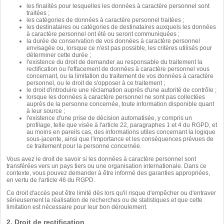
les finalités pour lesquelles les données à caractère personnel sont
traitées ;
les catégories de données à caractère personnel traitées ;
les destinataires ou catégories de destinataires auxquels les données
à caractère personnel ont été ou seront communiquées ;
la durée de conservation de vos données à caractère personnel
envisagée ou, lorsque ce n'est pas possible, les critères utilisés pour
déterminer cette durée ;
l'existence du droit de demander au responsable du traitement la
rectification ou l'effacement de données à caractère personnel vous
concernant, ou la limitation du traitement de vos données à caractère
personnel, ou le droit de s'opposer à ce traitement ;
le droit d'introduire une réclamation auprès d'une autorité de contrôle ;
lorsque les données à caractère personnel ne sont pas collectées
auprès de la personne concernée, toute information disponible quant
à leur source ;
l'existence d'une prise de décision automatisée, y compris un
profilage, telle que visée à l'article 22, paragraphes 1 et 4 du RGPD, et
au moins en pareils cas, des informations utiles concernant la logique
sous-jacente, ainsi que l'importance et les conséquences prévues de
ce traitement pour la personne concernée.
Vous avez le droit de savoir si les données à caractère personnel sont
transférées vers un pays tiers ou une organisation internationale. Dans ce
contexte, vous pouvez demander à être informé des garanties appropriées,
en vertu de l'article 46 du RGPD.
Ce droit d'accès peut être limité dès lors qu'il risque d'empêcher ou d'entraver
sérieusement la réalisation de recherches ou de statistiques et que cette
limitation est nécessaire pour leur bon déroulement.
2. Droit de rectification