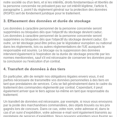
notre société ou d'un tiers, et si les intérêts, droits fondamentaux et libertés de
la personne concernée ne prévalent pas sur cet intérêt légitime, l'article 6,
paragraphe 1, point f du règlement général sur la protection des données
(RGPD) sert de fondement juridique pour le traitement.
3. Effacement des données et durée de stockage
Les données à caractère personnel de la personne concernée seront
supprimées ou bloquées dès que l'objectif du stockage devient caduc.
Les données à caractère personnel de la personne concernée seront
supprimées ou bloquées dès que l'objectif du stockage devient caduc. En
outre, un tel stockage peut être prévu par le législateur européen ou national
dans les règlements, lois ou autres réglementations de l'UE auxquels le
responsable est soumis. Le blocage ou la suppression des données
intervient également à l'expiration de la durée de stockage prescrite par les
normes mentionnées, sauf s'il est nécessaire de conserver les données pour
la conclusion ou l'exécution d'un contrat.
4. Transfert de données à des tiers
En particulier, afin de remplir nos obligations légales envers vous, il est
parfois nécessaire de transmettre vos données personnelles à des tiers en
tant que prestataires de services. Cela se fait généralement dans le cadre du
traitement des commandes réglementé par contrat. Cependant, il peut
également arriver que le tiers agisse lui-même en tant que responsable du
traitement.
Un transfert de données est nécessaire, par exemple, si nous vous envoyons
par la poste des marchandises commandées, des objets trouvés ou les prix
gagnés lors de concours. Dans ce cas, votre nom, votre adresse et, dans le
cas d’un suivi d’expédition, votre adresse e-mail sont également transmis au
prestataire de services d’expédition. Nous pouvons volontiers vous fournir au