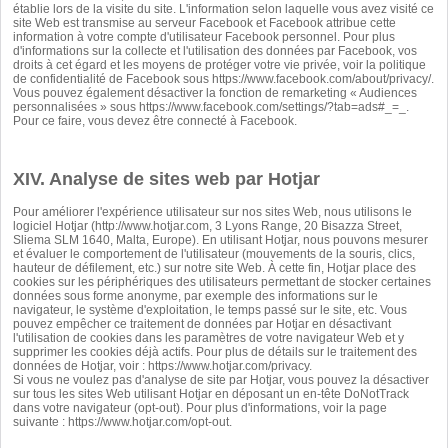
établie lors de la visite du site. L'information selon laquelle vous avez visité ce
site Web est transmise au serveur Facebook et Facebook attribue cette
information à votre compte d'utilisateur Facebook personnel. Pour plus
d'informations sur la collecte et l'utilisation des données par Facebook, vos
droits à cet égard et les moyens de protéger votre vie privée, voir la politique
de confidentialité de Facebook sous
https://www.facebook.com/about/privacy/
.
Vous pouvez également désactiver la fonction de remarketing « Audiences
personnalisées » sous
https://www.facebook.com/settings/?tab=ads#_=_
.
Pour ce faire, vous devez être connecté à Facebook.
XIV. Analyse de sites web par Hotjar
Pour améliorer l'expérience utilisateur sur nos sites Web, nous utilisons le
logiciel Hotjar (
http://www.hotjar.com
, 3 Lyons Range, 20 Bisazza Street,
Sliema SLM 1640, Malta, Europe). En utilisant Hotjar, nous pouvons mesurer
et évaluer le comportement de l'utilisateur (mouvements de la souris, clics,
hauteur de défilement, etc.) sur notre site Web. À cette fin, Hotjar place des
cookies sur les périphériques des utilisateurs permettant de stocker certaines
données sous forme anonyme, par exemple des informations sur le
navigateur, le système d'exploitation, le temps passé sur le site, etc. Vous
pouvez empêcher ce traitement de données par Hotjar en désactivant
l'utilisation de cookies dans les paramètres de votre navigateur Web et y
supprimer les cookies déjà actifs. Pour plus de détails sur le traitement des
données de Hotjar, voir :
https://www.hotjar.com/privacy
.
Si vous ne voulez pas d'analyse de site par Hotjar, vous pouvez la désactiver
sur tous les sites Web utilisant Hotjar en déposant un en-tête DoNotTrack
dans votre navigateur (opt-out). Pour plus d'informations, voir la page
suivante :
https://www.hotjar.com/opt-out
.