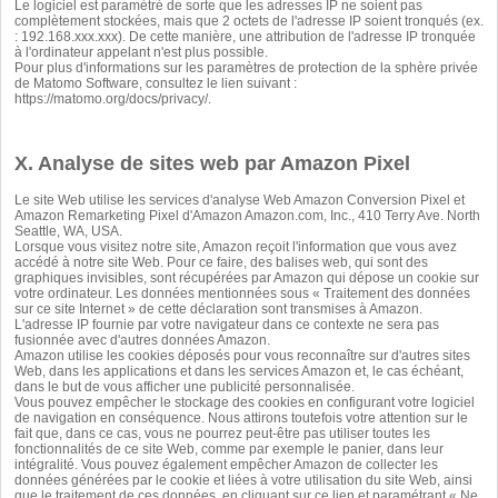
Le logiciel est paramétré de sorte que les adresses IP ne soient pas
complètement stockées, mais que 2 octets de l'adresse IP soient tronqués (ex.
: 192.168.xxx.xxx). De cette manière, une attribution de l'adresse IP tronquée
à l'ordinateur appelant n'est plus possible.
Pour plus d'informations sur les paramètres de protection de la sphère privée
de Matomo Software, consultez le lien suivant :
https://matomo.org/docs/privacy/
.
X. Analyse de sites web par Amazon Pixel
Le site Web utilise les services d'analyse Web Amazon Conversion Pixel et
Amazon Remarketing Pixel d'Amazon
Amazon.com
, Inc., 410 Terry Ave. North
Seattle, WA, USA.
Lorsque vous visitez notre site, Amazon reçoit l'information que vous avez
accédé à notre site Web. Pour ce faire, des balises web, qui sont des
graphiques invisibles, sont récupérées par Amazon qui dépose un cookie sur
votre ordinateur. Les données mentionnées sous « Traitement des données
sur ce site Internet » de cette déclaration sont transmises à Amazon.
L'adresse IP fournie par votre navigateur dans ce contexte ne sera pas
fusionnée avec d'autres données Amazon.
Amazon utilise les cookies déposés pour vous reconnaître sur d'autres sites
Web, dans les applications et dans les services Amazon et, le cas échéant,
dans le but de vous afficher une publicité personnalisée.
Vous pouvez empêcher le stockage des cookies en configurant votre logiciel
de navigation en conséquence. Nous attirons toutefois votre attention sur le
fait que, dans ce cas, vous ne pourrez peut-être pas utiliser toutes les
fonctionnalités de ce site Web, comme par exemple le panier, dans leur
intégralité. Vous pouvez également empêcher Amazon de collecter les
données générées par le cookie et liées à votre utilisation du site Web, ainsi
que le traitement de ces données, en cliquant sur ce lien et paramétrant « Ne