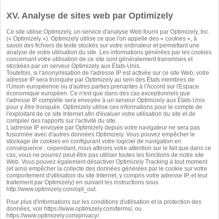
XV. Analyse de sites web par Optimizely
Ce site utilise Optimizely, un service d'analyse Web fourni par Optimizely, Inc.
(« Optimizely »). Optimizely utilise ce que l'on appelle des « cookies », à
savoir des fichiers de texte stockés sur votre ordinateur et permettant une
analyse de votre utilisation du site. Les informations générées par les cookies
concernant votre utilisation de ce site sont généralement transmises et
stockées par un serveur Optimizely aux États-Unis.
Toutefois, si l'anonymisation de l'adresse IP est activée sur ce site Web, votre
adresse IP sera tronquée par Optimizely au sein des États membres de
l'Union européenne ou d'autres parties prenantes à l'Accord sur l'Espace
économique européen. Ce n'est que dans des cas exceptionnels que
l'adresse IP complète sera envoyée à un serveur Optimizely aux États-Unis
pour y être tronquée. Optimizely utilise ces informations pour le compte de
l'exploitant de ce site Internet afin d'évaluer votre utilisation du site et de
compiler des rapports sur l'activité du site.
L'adresse IP envoyée par Optimizely depuis votre navigateur ne sera pas
fusionnée avec d'autres données Optimizely. Vous pouvez empêcher le
stockage de cookies en configurant votre logiciel de navigation en
conséquence ; cependant, nous attirons votre attention sur le fait que dans ce
cas, vous ne pourrez peut-être pas utiliser toutes les fonctions de notre site
Web. Vous pouvez également désactiver Optimizely Tracking à tout moment
(et ainsi empêcher la collecte des données générées par le cookie sur votre
comportement d'utilisation du site Internet, y compris votre adresse IP, et leur
traitement par Optimizely) en suivant les instructions sous
http://www.optimizely.com/opt_out
.
Pour plus d'informations sur les conditions d'utilisation et la protection des
données, voir
https://www.optimizely.com/terms/
, ou
https://www.optimizely.com/privacy/
.