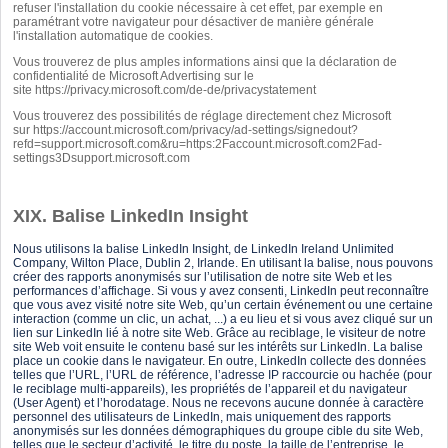
refuser l'installation du cookie nécessaire à cet effet, par exemple en
paramétrant votre navigateur pour désactiver de manière générale
l'installation automatique de cookies.
Vous trouverez de plus amples informations ainsi que la déclaration de
confidentialité de Microsoft Advertising sur le
site
https://privacy.microsoft.com/de-de/privacystatement
Vous trouverez des possibilités de réglage directement chez Microsoft
sur
https://account.microsoft.com/privacy/ad-settings/signedout?
refd=support.microsoft.com&ru=https:2Faccount.microsoft.com2Fad-
settings3Dsupport.microsoft.com
XIX. Balise LinkedIn Insight
Nous utilisons la balise LinkedIn Insight, de LinkedIn Ireland Unlimited
Company, Wilton Place, Dublin 2, Irlande. En utilisant la balise, nous pouvons
créer des rapports anonymisés sur l’utilisation de notre site Web et les
performances d’affichage. Si vous y avez consenti, LinkedIn peut reconnaître
que vous avez visité notre site Web, qu’un certain événement ou une certaine
interaction (comme un clic, un achat, ...) a eu lieu et si vous avez cliqué sur un
lien sur LinkedIn lié à notre site Web. Grâce au reciblage, le visiteur de notre
site Web voit ensuite le contenu basé sur les intérêts sur LinkedIn. La balise
place un cookie dans le navigateur. En outre, LinkedIn collecte des données
telles que l’URL, l’URL de référence, l’adresse IP raccourcie ou hachée (pour
le reciblage multi-appareils), les propriétés de l’appareil et du navigateur
(User Agent) et l’horodatage. Nous ne recevons aucune donnée à caractère
personnel des utilisateurs de LinkedIn, mais uniquement des rapports
anonymisés sur les données démographiques du groupe cible du site Web,
telles que le secteur d’activité, le titre du poste, la taille de l’entreprise, le