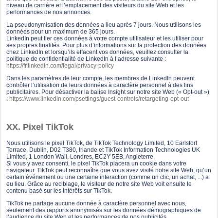
niveau de carrière et l’emplacement des visiteurs du site Web et les
performances de nos annonces.
La pseudonymisation des données a lieu après 7 jours. Nous utilisons les
données pour un maximum de 365 jours.
LinkedIn peut lier ces données à votre compte utilisateur et les utiliser pour
ses propres finalités. Pour plus d’informations sur la protection des données
chez LinkedIn et lorsqu’ils effacent vos données, veuillez consulter la
politique de confidentialité de LinkedIn à l’adresse suivante :
https://fr.linkedin.com/legal/privacy-policy
Dans les paramètres de leur compte, les membres de LinkedIn peuvent
contrôler l’utilisation de leurs données à caractère personnel à des fins
publicitaires. Pour désactiver la balise Insight sur notre site Web (« Opt-out »)
:
https://www.linkedin.com/psettings/guest-controls/retargeting-opt-out
XX. Pixel TikTok
Nous utilisons le pixel TikTok, de TikTok Technology Limited, 10 Earlsfort
Terrace, Dublin, D02 T380, Irlande et TikTok Information Technologies UK
Limited, 1 London Wall, Londres, EC2Y 5EB, Angleterre.
Si vous y avez consenti, le pixel TikTok placera un cookie dans votre
navigateur. TikTok peut reconnaître que vous avez visité notre site Web, qu’un
certain événement ou une certaine interaction (comme un clic, un achat, ...) a
eu lieu. Grâce au reciblage, le visiteur de notre site Web voit ensuite le
contenu basé sur les intérêts sur TikTok.
TikTok ne partage aucune donnée à caractère personnel avec nous,
seulement des rapports anonymisés sur les données démographiques de
l’audience du site Web et les performances de nos publicités.