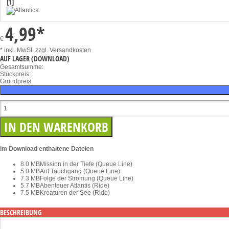
[1]
4,99
*
€
* inkl. MwSt.
zzgl. Versandkosten
AUF LAGER
(DOWNLOAD)
Gesamtsumme:
Stückpreis:
Grundpreis:
im Download enthaltene Dateien
8.0 MB
Mission in der Tiefe (Queue Line)
5.0 MB
Auf Tauchgang (Queue Line)
7.3 MB
Folge der Strömung (Queue Line)
5.7 MB
Abenteuer Atlantis (Ride)
7.5 MB
Kreaturen der See (Ride)
BESCHREIBUNG