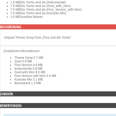
7.6 MB
Die Yomis sind da (Instrumental)
7.6 MB
Die Yomis sind da (Duet_with_Intro)
7.6 MB
Die Yomis sind da (Fina_Version_with Intro)
7.6 MB
Die Yomis sind da (Karaoke Mix)
1.6 MB
Josefina Walzer
BESCHREIBUNG
Orignal Theme Song From „Fina und die Yomis“
Zusätzliche Informationen:
Theme Song
5.7 MB
Duet
4.9 MB
Fina Version
4.9 MB
Instrumental
5.8 MB
Duet with Intro
6.0 MB
Fina Version with Intro
5.4 MB
Karaoke Mix
5.1 MB
Bonustrack
1.2 MB
ZUBEHÖR
BEWERTUNGEN