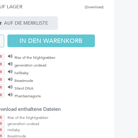
UF LAGER
(Download)
AUF DIE MERKLISTE
B
Rise of the Nightgrabber
B
generation undead
B
hellbaby
B
Beastmode
B
Silent DNA
B
Phantasmagoria
wnload enthaltene Dateien
Rise of the Nightgrabber
B
generation undead
B
Hellaby
B
Beastmode
B