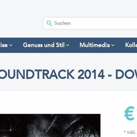
ise
Genuss und Stil
Multimedia
Koll
SOUNDTRACK 2014 - D
€
* ink