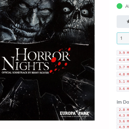
A
3.9 M
4.4 M
3.7 M
4.8 M
5.1 M
3.6 M
im Do
2.8 M
4.3 M
3.6 M
4.9 M