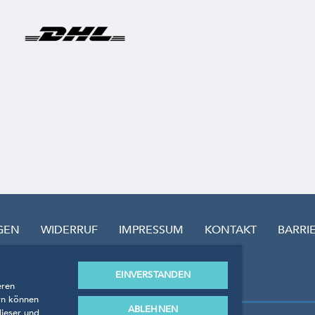
GEN
WIDERRUF
IMPRESSUM
KONTAKT
BARRI
EINVERSTANDEN
eren
rn können
ABLEHNEN
dieser und