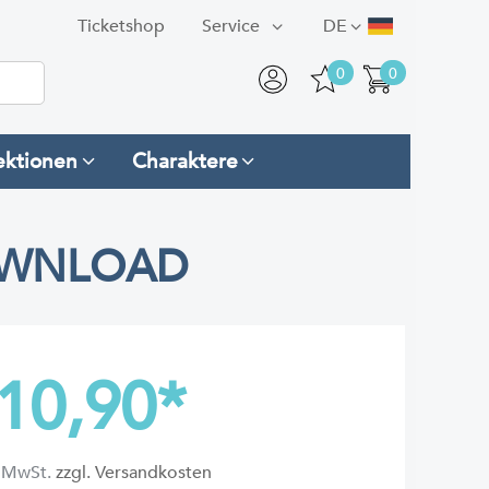
Ticketshop
Service
DE
0
0
ektionen
Charaktere
OWNLOAD
10,90
*
l. MwSt.
zzgl. Versandkosten