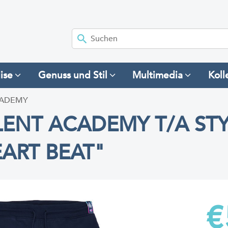
ise
Genuss und Stil
Multimedia
Koll
CADEMY
ENT ACADEMY T/A STY
ART BEAT"
€