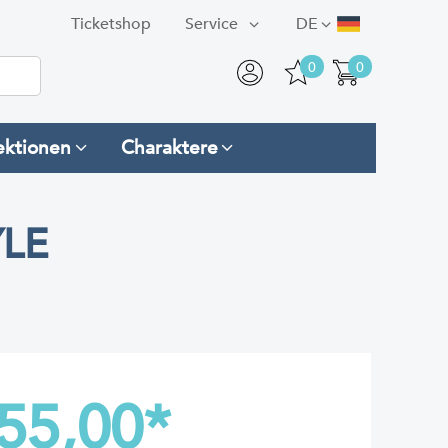
Ticketshop
Service
DE
0
0
ektionen
Charaktere
LE
55,00
*