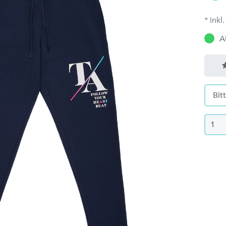
* ink
A