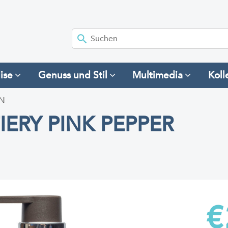
ise
Genuss und Stil
Multimedia
Koll
IN
ERY PINK PEPPER
€