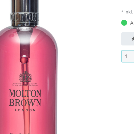
* ink
A