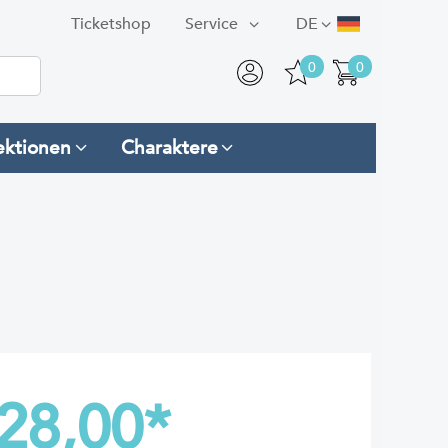
Ticketshop
Service
DE
0
0
ektionen
Charaktere
28,00
*