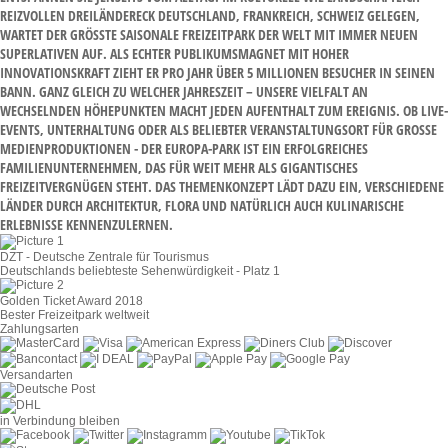
EIZVOLLEN DREILÄNDERECK DEUTSCHLAND, FRANKREICH, SCHWEIZ GELEGEN, W
ARTET DER GRÖSSTE SAISONALE FREIZEITPARK DER WELT MIT IMMER NEUEN SU
PERLATIVEN AUF. ALS ECHTER PUBLIKUMSMAGNET MIT HOHER IN
NOVATIONSKRAFT ZIEHT ER PRO JAHR ÜBER 5 MILLIONEN BESUCHER IN SEINEN BA
NN. GANZ GLEICH ZU WELCHER JAHRESZEIT – UNSERE VIELFALT AN WE
CHSELNDEN HÖHEPUNKTEN MACHT JEDEN AUFENTHALT ZUM EREIGNIS. OB LIVE-EV
ENTS, UNTERHALTUNG ODER ALS BELIEBTER VERANSTALTUNGSORT FÜR GROSSE MED
IENPRODUKTIONEN - DER EUROPA-PARK IST EIN ERFOLGREICHES FAM
ILIENUNTERNEHMEN, DAS FÜR WEIT MEHR ALS GIGANTISCHES FRE
IZEITVERGNÜGEN STEHT. DAS THEMENKONZEPT LÄDT DAZU EIN, VERSCHIEDENE LÄN
DER DURCH ARCHITEKTUR, FLORA UND NATÜRLICH AUCH KULINARISCHE ERL
EBNISSE KENNENZULERNEN.
DZT - Deutsche Zentrale für Tourismus
Deutschlands beliebteste Sehenwürdigkeit - Platz 1
Golden Ticket Award 2018
Bester Freizeitpark weltweit
Zahlungsarten
Versandarten
in Verbindung bleiben