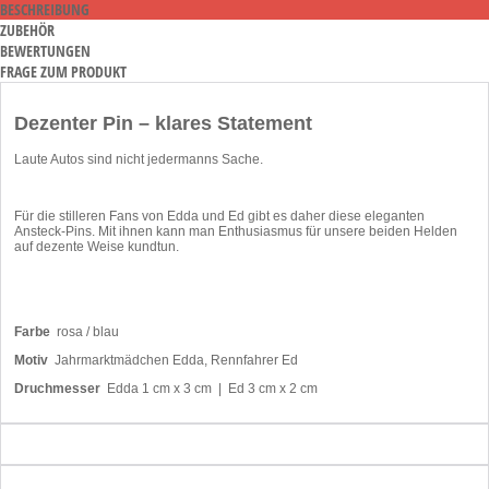
BESCHREIBUNG
ZUBEHÖR
BEWERTUNGEN
FRAGE ZUM PRODUKT
Dezenter Pin – klares Statement
Laute Autos sind nicht jedermanns Sache.
Für die stilleren Fans von Edda und Ed gibt es daher diese eleganten
Ansteck-Pins. Mit ihnen kann man Enthusiasmus für unsere beiden Helden
auf dezente Weise kundtun.
Farbe
rosa / blau
Motiv
Jahrmarktmädchen Edda, Rennfahrer Ed
Druchmesser
Edda 1 cm x 3 cm | Ed 3 cm x 2 cm