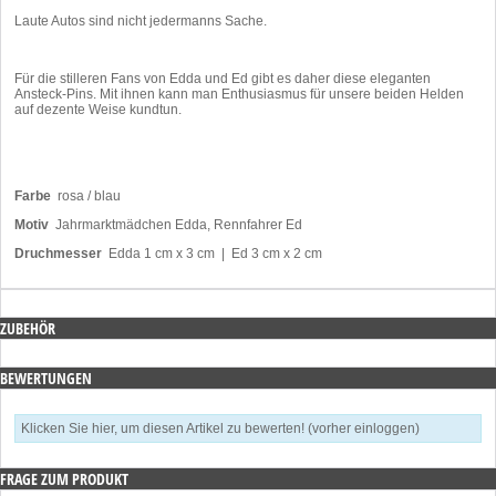
Laute Autos sind nicht jedermanns Sache.
Für die stilleren Fans von Edda und Ed gibt es daher diese eleganten
Ansteck-Pins. Mit ihnen kann man Enthusiasmus für unsere beiden Helden
auf dezente Weise kundtun.
Farbe
rosa / blau
Motiv
Jahrmarktmädchen Edda, Rennfahrer Ed
Druchmesser
Edda 1 cm x 3 cm | Ed 3 cm x 2 cm
ZUBEHÖR
BEWERTUNGEN
Klicken Sie hier, um diesen Artikel zu bewerten! (vorher einloggen)
FRAGE ZUM PRODUKT