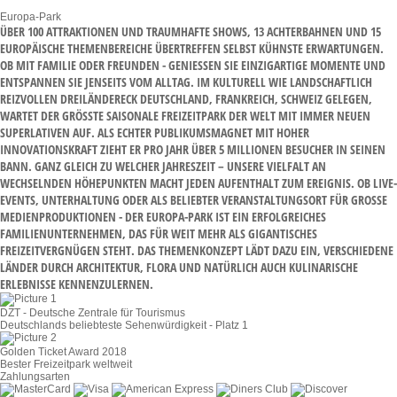
Europa-Park
ÜBER 100 ATTRAKTIONEN UND TRAUMHAFTE SHOWS, 13 ACHTERBAHNEN UND 15
EUROPÄISCHE THEMENBEREICHE ÜBERTREFFEN SELBST KÜHNSTE ERWARTUNGEN.
OB MIT FAMILIE ODER FREUNDEN - GENIESSEN SIE EINZIGARTIGE MOMENTE UND E
NTSPANNEN SIE JENSEITS VOM ALLTAG. IM KULTURELL WIE LANDSCHAFTLICH R
EIZVOLLEN DREILÄNDERECK DEUTSCHLAND, FRANKREICH, SCHWEIZ GELEGEN, W
ARTET DER GRÖSSTE SAISONALE FREIZEITPARK DER WELT MIT IMMER NEUEN SU
PERLATIVEN AUF. ALS ECHTER PUBLIKUMSMAGNET MIT HOHER IN
NOVATIONSKRAFT ZIEHT ER PRO JAHR ÜBER 5 MILLIONEN BESUCHER IN SEINEN BA
NN. GANZ GLEICH ZU WELCHER JAHRESZEIT – UNSERE VIELFALT AN WE
CHSELNDEN HÖHEPUNKTEN MACHT JEDEN AUFENTHALT ZUM EREIGNIS. OB LIVE-EV
ENTS, UNTERHALTUNG ODER ALS BELIEBTER VERANSTALTUNGSORT FÜR GROSSE MED
IENPRODUKTIONEN - DER EUROPA-PARK IST EIN ERFOLGREICHES FAM
ILIENUNTERNEHMEN, DAS FÜR WEIT MEHR ALS GIGANTISCHES FRE
IZEITVERGNÜGEN STEHT. DAS THEMENKONZEPT LÄDT DAZU EIN, VERSCHIEDENE LÄN
DER DURCH ARCHITEKTUR, FLORA UND NATÜRLICH AUCH KULINARISCHE ERL
EBNISSE KENNENZULERNEN.
DZT - Deutsche Zentrale für Tourismus
Deutschlands beliebteste Sehenwürdigkeit - Platz 1
Golden Ticket Award 2018
Bester Freizeitpark weltweit
Zahlungsarten