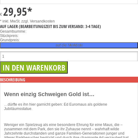
29,95
*
€
* inkl. MwSt.
zzgl. Versandkosten
AUF LAGER
(BEARBEITUNGSZEIT BIS ZUM VERSAND: 3-4 TAGE)
Gesamtsumme:
Stückpreis:
Grundpreis:
auf die Merkliste
BESCHREIBUNG
Wenn einzig Schweigen Gold ist…
…dürfte es ihn hier garnicht geben: Ed Euromaus als goldene
Jubiläumsstatue.
Weniger ein Spielzeug als eine besondere Ehrung für eine Maus, die –
zusammen mit dem Park, den sie ihr Zuhause nennt – wahrhaft wilde
Jahrzehnte durchstanden und ganze Familien-Generationen junger und
älterer Parkbesucher beglückt und durch ihre charmante Art verzaubert hat.