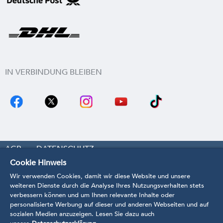
IN VERBINDUNG BLEIBEN
AGB
DATENSCHUTZ
Cookie Hinweis
COOKIE-EINSTELLUNGEN
WIDERRUF
Wir verwenden Cookies, damit wir diese Website und unsere
IMPRESSUM
KONTAKT
BARRIEREFREIHEIT
weiteren Dienste durch die Analyse Ihres Nutzungsverhalten stets
verbessern können und um Ihnen relevante Inhalte oder
VERTRAG WIDERRUFEN
personalisierte Werbung auf dieser und anderen Webseiten und auf
sozialen Medien anzuzeigen. Lesen Sie dazu auch