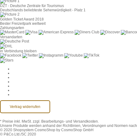
DZT - Deutsche Zentrale für Tourismus
Deutschlands beliebteste Sehenwürdigkeit - Platz 1
Golden Ticket Award 2018
Bester Freizeitpark weltweit
Zahlungsarten
Versandarten
in Verbindung bleiben
Cookie-Einstellungen
AGB
Datenschutz
Widerruf
Impressum
Kontakt
Barrierefreiheit
Vertrag widerrufen
* Preise inkl. MwSt.
zzgl. Bearbeitungs- und Versandkosten.
Unsere Produkte werden anhand der Richtlinien, Verordnungen und Normen nach 
© 2020 Shopsystem CosmoShop by CosmoShop GmbH
© P&Co.Ltd./SC 2020