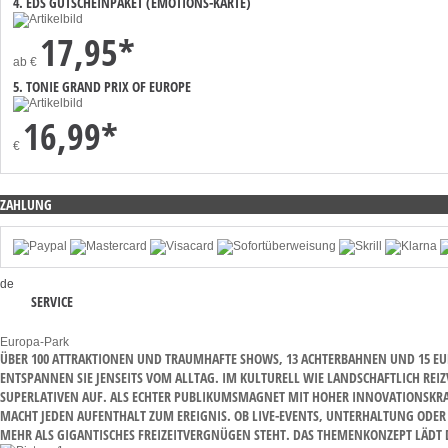
4. EDS GUTSCHEINPAKET (EMOTIONS-KARTE)
17,95*
ab
€
5. TONIE GRAND PRIX OF EUROPE
16,99*
€
ZAHLUNG
de
SERVICE
Europa-Park
ÜBER 100 ATTRAKTIONEN UND TRAUMHAFTE SHOWS, 13 ACHTERBAHNEN UND 15 EUR
NTSPANNEN SIE JENSEITS VOM ALLTAG. IM KULTURELL WIE LANDSCHAFTLICH REIZ
PERLATIVEN AUF. ALS ECHTER PUBLIKUMSMAGNET MIT HOHER INNOVATIONSKRAFT Z
CHT JEDEN AUFENTHALT ZUM EREIGNIS. OB LIVE-EVENTS, UNTERHALTUNG ODER AL
R ALS GIGANTISCHES FREIZEITVERGNÜGEN STEHT. DAS THEMENKONZEPT LÄDT DAZ