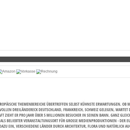
OPÄISCHE THEMENBEREICHE ÜBERTREFFEN SELBST KÜHNSTE ERWARTUNGEN. OB MIT
VOLLEN DREILÄNDERECK DEUTSCHLAND, FRANKREICH, SCHWEIZ GELEGEN, WARTET DE
IEHT ER PRO JAHR ÜBER 5 MILLIONEN BESUCHER IN SEINEN BANN. GANZ GLEICH 
S BELIEBTER VERANSTALTUNGSORT FÜR GROSSE MEDIENPRODUKTIONEN - DER EUROP
U EIN, VERSCHIEDENE LÄNDER DURCH ARCHITEKTUR, FLORA UND NATÜRLICH AUCH