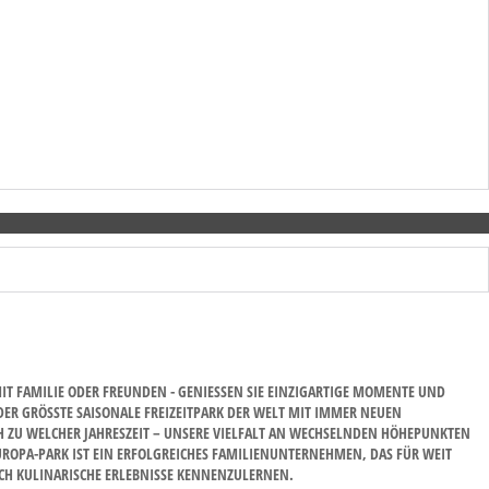
 FAMILIE ODER FREUNDEN - GENIESSEN SIE EINZIGARTIGE MOMENTE UND E
R GRÖSSTE SAISONALE FREIZEITPARK DER WELT MIT IMMER NEUEN SU
ZU WELCHER JAHRESZEIT – UNSERE VIELFALT AN WECHSELNDEN HÖHEPUNKTEN MA
A-PARK IST EIN ERFOLGREICHES FAMILIENUNTERNEHMEN, DAS FÜR WEIT MEH
 KULINARISCHE ERLEBNISSE KENNENZULERNEN.