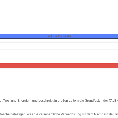
auf die Merkliste
pendet Trost und Energie – und beschreibt in großen Lettern die Grundfesten der 
rttasche befestigen, was die versehentliche Verwechslung mit dem Nachbarn deutl