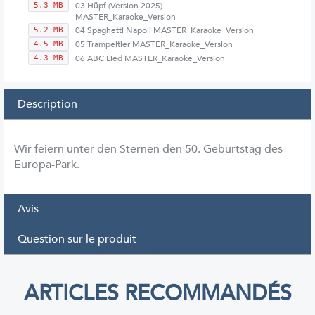
03 Hüpf (Version 2025)
5.3 MB
MASTER_Karaoke_Version
04 Spaghetti Napoli MASTER_Karaoke_Version
5.2 MB
05 Trampeltier MASTER_Karaoke_Version
4.5 MB
06 ABC Lied MASTER_Karaoke_Version
4.3 MB
Description
Wir feiern unter den Sternen den 50. Geburtstag des
Europa-Park.
Avis
Question sur le produit
ARTICLES RECOMMANDÉS