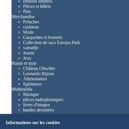
editions limitées
Pièces et billets
Pins
Merchandise
Peluches
cushions
Mode
Casquettes et bonnets
Collection de sacs Europa-Park
vaisselle
Jouets
Jeux
Plaisir et style
Château Ollwiller
Leonardo Bijoux
Alimentation
Spiritueux
Multimédia
Musique
pièces radiophoniques
livres d'images
bandes dessinées
romans
Europa-Park livres
Informations sur les cookies
Jeux et films