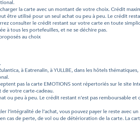
tional.
 charger la carte avec un montant de votre choix. Crédit maxim
 peut être utilisé pour un seul achat ou peu à peu. Le crédit rest
rez consulter le crédit restant sur votre carte en toute simpli
ée à tous les portefeuilles, et ne se déchire pas.
t proposés au choix
.
Rulantica, à Eatrenalin, à YULLBE, dans les hôtels thématiques,
onal.
ceptent pas la carte EMOTIONS sont répertoriés sur le site In
t de votre carte-cadeau.
chat ou peu à peu. Le crédit restant n’est pas remboursable et c
égler l’intégralité de l’achat, vous pouvez payer le reste avec
en cas de perte, de vol ou de détérioration de la carte. La c