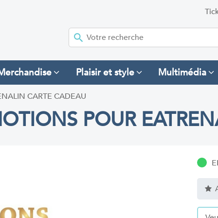
Tic
Merchandise
Plaisir et style
Multimédia
ENALIN CARTE CADEAU
OTIONS POUR EATREN
E
A