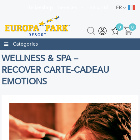
Ticketshop
Services
Sécurité
FR
0
0
Catégories
WELLNESS & SPA –
RECOVER CARTE-CADEAU
EMOTIONS