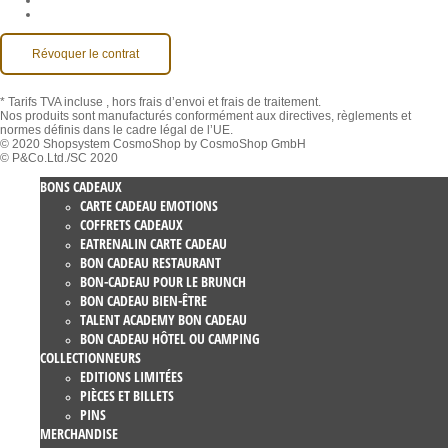
Accessibilité
Révoquer le contrat
* Tarifs TVA incluse
, hors frais d’envoi et frais de traitement.
Nos produits sont manufacturés conformément aux directives, règlements et
normes définis dans le cadre légal de l’UE.
© 2020 Shopsystem CosmoShop by CosmoShop GmbH
© P&Co.Ltd./SC 2020
BONS CADEAUX
CARTE CADEAU EMOTIONS
COFFRETS CADEAUX
EATRENALIN CARTE CADEAU
BON CADEAU RESTAURANT
BON-CADEAU POUR LE BRUNCH
BON CADEAU BIEN-ÊTRE
TALENT ACADEMY BON CADEAU
BON CADEAU HÔTEL OU CAMPING
COLLECTIONNEURS
EDITIONS LIMITÉES
PIÈCES ET BILLETS
PINS
MERCHANDISE