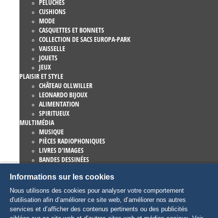
PELUCHES
CUSHIONS
MODE
CASQUETTES ET BONNETS
COLLECTION DE SACS EUROPA-PARK
VAISSELLE
JOUETS
JEUX
PLAISIR ET STYLE
CHÂTEAU OLLWILLER
LEONARDO BIJOUX
ALIMENTATION
SPIRITUEUX
MULTIMÉDIA
MUSIQUE
PIÈCES RADIOPHONIQUES
LIVRES D'IMAGES
BANDES DESSINÉES
ROMANS
Informations sur les cookies
EUROPA-PARK LIVRES
JEUX ET FILMS
Nous utilisons des cookies pour analyser votre comportement
COLLECTIONS
d'utilisation afin d’améliorer ce site web, d’améliorer nos autres
EUROPA-PARK ATTRACTIONS
services et d’afficher des contenus pertinents ou des publicités
TRAUMATICA – FESTIVAL OF FEAR