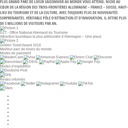
PLUS GRAND PARC DE LOISIR SAISONNIER AU MONDE VOUS ATTEND, NICHÉ AU
CŒUR DE LA RÉGION DES TROIS-FRONTIÈRES ALLEMAGNE – FRANCE – SUISSE, HAUT-
LIEU DU TOURISME ET DE LA CULTURE, AVEC TOUJOURS PLUS DE NOUVEAUTÉS
SURPRENANTES. VÉRITABLE PÔLE D'ATTRACTION ET D'INNOVATION, IL ATTIRE PLUS
DE 5 MILLIONS DE VISITEURS PAR AN.
DZT - Office National Allemand du Tourisme
Attraction touristique la plus plébiscitée d’Allemagne – 1ère place
Golden Ticket Award 2018
Meilleur parc de loisirs du monde
Modes de paiement
Modes d’expédition
Restez informés
Paramètres des cookies
Entreprise
Jobs
CGV
Protection des données
Rétractation
Mentions légales
Contact
Compte MackOne