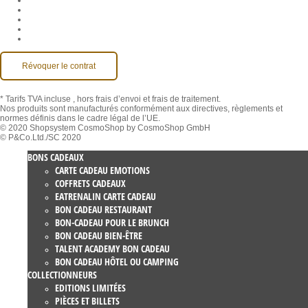
Mentions légales
Contact
Compte MackOne
Accessibilité
Révoquer le contrat
* Tarifs TVA incluse
, hors frais d’envoi et frais de traitement.
Nos produits sont manufacturés conformément aux directives, règlements et
normes définis dans le cadre légal de l’UE.
© 2020 Shopsystem CosmoShop by CosmoShop GmbH
© P&Co.Ltd./SC 2020
BONS CADEAUX
CARTE CADEAU EMOTIONS
COFFRETS CADEAUX
EATRENALIN CARTE CADEAU
BON CADEAU RESTAURANT
BON-CADEAU POUR LE BRUNCH
BON CADEAU BIEN-ÊTRE
TALENT ACADEMY BON CADEAU
BON CADEAU HÔTEL OU CAMPING
COLLECTIONNEURS
EDITIONS LIMITÉES
PIÈCES ET BILLETS