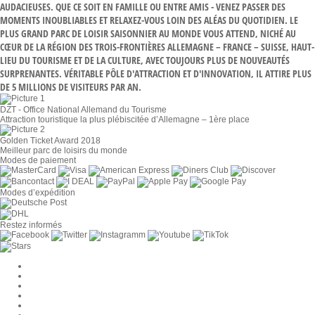
AUDACIEUSES. QUE CE SOIT EN FAMILLE OU ENTRE AMIS - VENEZ PASSER DES
MOMENTS INOUBLIABLES ET RELAXEZ-VOUS LOIN DES ALÉAS DU QUOTIDIEN. LE
PLUS GRAND PARC DE LOISIR SAISONNIER AU MONDE VOUS ATTEND, NICHÉ AU
CŒUR DE LA RÉGION DES TROIS-FRONTIÈRES ALLEMAGNE – FRANCE – SUISSE, HAUT-
LIEU DU TOURISME ET DE LA CULTURE, AVEC TOUJOURS PLUS DE NOUVEAUTÉS
SURPRENANTES. VÉRITABLE PÔLE D'ATTRACTION ET D'INNOVATION, IL ATTIRE PLUS
DE 5 MILLIONS DE VISITEURS PAR AN.
DZT - Office National Allemand du Tourisme
Attraction touristique la plus plébiscitée d’Allemagne – 1ère place
Golden Ticket Award 2018
Meilleur parc de loisirs du monde
Modes de paiement
Modes d’expédition
Restez informés
Paramètres des cookies
Entreprise
Jobs
CGV
Protection des données
Rétractation