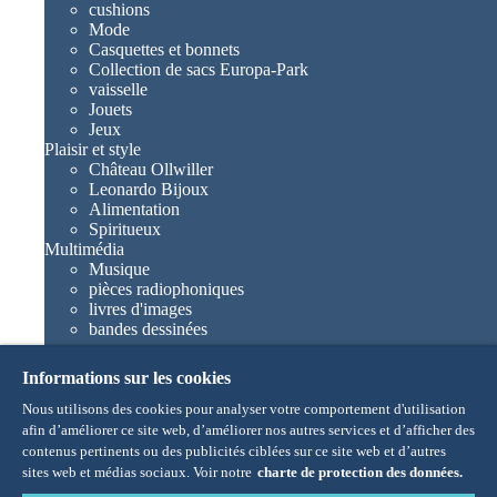
cushions
Mode
Casquettes et bonnets
Collection de sacs Europa-Park
vaisselle
Jouets
Jeux
Plaisir et style
Château Ollwiller
Leonardo Bijoux
Alimentation
Spiritueux
Multimédia
Musique
pièces radiophoniques
livres d'images
bandes dessinées
romans
Europa-Park livres
Informations sur les cookies
Jeux et films
Collections
Nous utilisons des cookies pour analyser votre comportement d'utilisation
Europa-Park attractions
afin d’améliorer ce site web, d’améliorer nos autres services et d’afficher des
Traumatica – Festival of Fear
contenus pertinents ou des publicités ciblées sur ce site web et d’autres
Articles collectors
sites web et médias sociaux. Voir notre
charte de protection des données.
Eatrenalin