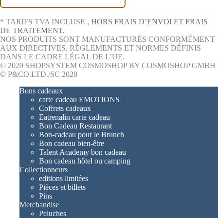
* TARIFS TVA INCLUSE
, HORS FRAIS D’ENVOI ET FRAIS
DE TRAITEMENT.
NOS PRODUITS SONT MANUFACTURÉS CONFORMÉMENT
AUX DIRECTIVES, RÈGLEMENTS ET NORMES DÉFINIS
DANS LE CADRE LÉGAL DE L’UE.
© 2020 SHOPSYSTEM COSMOSHOP BY COSMOSHOP GMBH
© P&CO.LTD./SC 2020
Bons cadeaux
carte cadeau EMOTIONS
Coffrets cadeaux
Eatrenalin carte cadeau
Bon Cadeau Restaurant
Bon-cadeau pour le Brunch
Bon cadeau bien-être
Talent Academy bon cadeau
Bon cadeau hôtel ou camping
Collectionneurs
editions limitées
Pièces et billets
Pins
Merchandise
Peluches