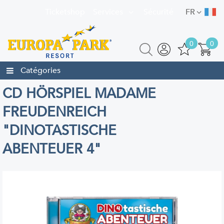
Ticketshop
Services
Sécurité
FR
0
0
Catégories
CD HÖRSPIEL MADAME
FREUDENREICH
"DINOTASTISCHE
ABENTEUER 4"