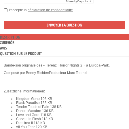
Friendly
Captcha ⇗
J'accepte la
déclaration de confidentialité
DESCRIPTION
ZUBEHÖR
AVIS
QUESTION SUR LE PRODUIT
Bande-son originale des « Terenzi Horror Nights 2 » à Europa-Park.
Composé par Benny Richter/Producteur Marc Terenzi.
Zusätzliche Informationen:
Kingdom Gone
103 KB
Black Paradise
135 KB
Tender Touch of Pain
138 KB
Dance Macabre
136 KB
Love and Gore
118 KB
Carved in Flesh
118 KB
Dies Irea II
118 KB
All You Fear
120 KB