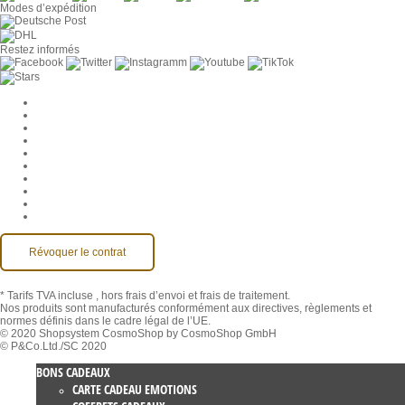
Modes d’expédition
Restez informés
Paramètres des cookies
Entreprise
Jobs
CGV
Protection des données
Rétractation
Mentions légales
Contact
Compte MackOne
Accessibilité
Révoquer le contrat
* Tarifs TVA incluse
, hors frais d’envoi et frais de traitement.
Nos produits sont manufacturés conformément aux directives, règlements et
normes définis dans le cadre légal de l’UE.
© 2020 Shopsystem CosmoShop by CosmoShop GmbH
© P&Co.Ltd./SC 2020
BONS CADEAUX
CARTE CADEAU EMOTIONS