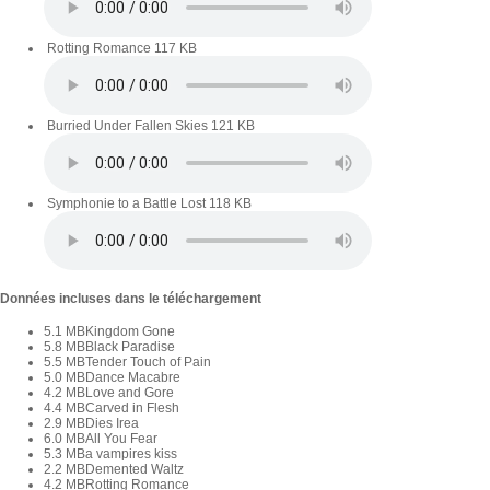
Rotting Romance
117 KB
Burried Under Fallen Skies
121 KB
Symphonie to a Battle Lost
118 KB
Données incluses dans le téléchargement
5.1 MB
Kingdom Gone
5.8 MB
Black Paradise
5.5 MB
Tender Touch of Pain
5.0 MB
Dance Macabre
4.2 MB
Love and Gore
4.4 MB
Carved in Flesh
2.9 MB
Dies Irea
6.0 MB
All You Fear
5.3 MB
a vampires kiss
2.2 MB
Demented Waltz
4.2 MB
Rotting Romance