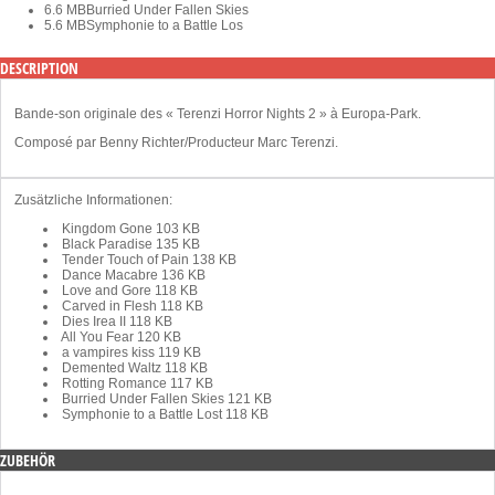
6.6 MB
Burried Under Fallen Skies
5.6 MB
Symphonie to a Battle Los
DESCRIPTION
Bande-son originale des « Terenzi Horror Nights 2 » à Europa-Park.
Composé par Benny Richter/Producteur Marc Terenzi.
Zusätzliche Informationen:
Kingdom Gone
103 KB
Black Paradise
135 KB
Tender Touch of Pain
138 KB
Dance Macabre
136 KB
Love and Gore
118 KB
Carved in Flesh
118 KB
Dies Irea II
118 KB
All You Fear
120 KB
a vampires kiss
119 KB
Demented Waltz
118 KB
Rotting Romance
117 KB
Burried Under Fallen Skies
121 KB
Symphonie to a Battle Lost
118 KB
ZUBEHÖR