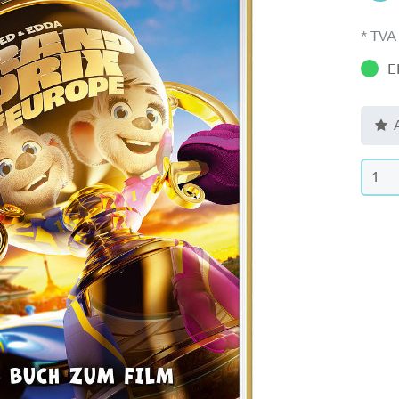
* TVA
E
A