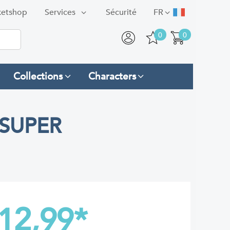
ketshop
Services
Sécurité
FR
0
0
Collections
Characters
 SUPER
12,99
*