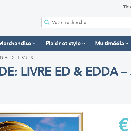
Tic
Merchandise
Plaisir et style
Multimédia
DIA
LIVRES
E: LIVRE ED & EDDA –
€