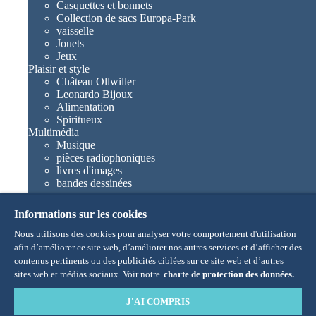
Casquettes et bonnets
Collection de sacs Europa-Park
vaisselle
Jouets
Jeux
Plaisir et style
Château Ollwiller
Leonardo Bijoux
Alimentation
Spiritueux
Multimédia
Musique
pièces radiophoniques
livres d'images
bandes dessinées
romans
Europa-Park livres
Informations sur les cookies
Jeux et films
Collections
Nous utilisons des cookies pour analyser votre comportement d'utilisation
Europa-Park attractions
afin d’améliorer ce site web, d’améliorer nos autres services et d’afficher des
Traumatica – Festival of Fear
contenus pertinents ou des publicités ciblées sur ce site web et d’autres
Articles collectors
sites web et médias sociaux. Voir notre
charte de protection des données.
Eatrenalin
TALENT ACADEMY
J'AI COMPRIS
Junior Club