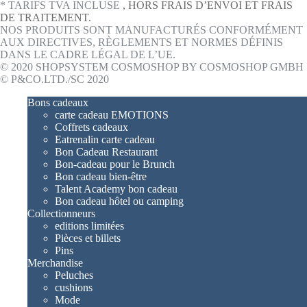
* TARIFS TVA INCLUSE
, HORS FRAIS D’ENVOI ET FRAIS
DE TRAITEMENT.
NOS PRODUITS SONT MANUFACTURÉS CONFORMÉMENT
AUX DIRECTIVES, RÈGLEMENTS ET NORMES DÉFINIS
DANS LE CADRE LÉGAL DE L’UE.
© 2020 SHOPSYSTEM COSMOSHOP BY COSMOSHOP GMBH
© P&CO.LTD./SC 2020
Bons cadeaux
carte cadeau EMOTIONS
Coffrets cadeaux
Eatrenalin carte cadeau
Bon Cadeau Restaurant
Bon-cadeau pour le Brunch
Bon cadeau bien-être
Talent Academy bon cadeau
Bon cadeau hôtel ou camping
Collectionneurs
editions limitées
Pièces et billets
Pins
Merchandise
Peluches
cushions
Mode