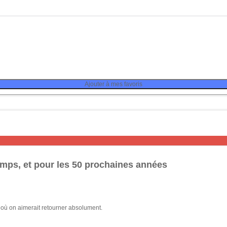
Ajouter à mes favoris
temps, et pour les 50 prochaines années
t où on aimerait retourner absolument.