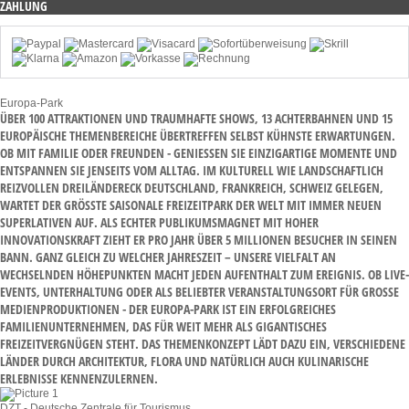
ZAHLUNG
Europa-Park
ÜBER 100 ATTRAKTIONEN UND TRAUMHAFTE SHOWS, 13 ACHTERBAHNEN UND 15
EUROPÄISCHE THEMENBEREICHE ÜBERTREFFEN SELBST KÜHNSTE ERWARTUNGEN.
OB MIT FAMILIE ODER FREUNDEN - GENIESSEN SIE EINZIGARTIGE MOMENTE UND E
NTSPANNEN SIE JENSEITS VOM ALLTAG. IM KULTURELL WIE LANDSCHAFTLICH R
EIZVOLLEN DREILÄNDERECK DEUTSCHLAND, FRANKREICH, SCHWEIZ GELEGEN, W
ARTET DER GRÖSSTE SAISONALE FREIZEITPARK DER WELT MIT IMMER NEUEN SU
PERLATIVEN AUF. ALS ECHTER PUBLIKUMSMAGNET MIT HOHER IN
NOVATIONSKRAFT ZIEHT ER PRO JAHR ÜBER 5 MILLIONEN BESUCHER IN SEINEN BA
NN. GANZ GLEICH ZU WELCHER JAHRESZEIT – UNSERE VIELFALT AN WE
CHSELNDEN HÖHEPUNKTEN MACHT JEDEN AUFENTHALT ZUM EREIGNIS. OB LIVE-EV
ENTS, UNTERHALTUNG ODER ALS BELIEBTER VERANSTALTUNGSORT FÜR GROSSE MED
IENPRODUKTIONEN - DER EUROPA-PARK IST EIN ERFOLGREICHES FAM
ILIENUNTERNEHMEN, DAS FÜR WEIT MEHR ALS GIGANTISCHES FRE
IZEITVERGNÜGEN STEHT. DAS THEMENKONZEPT LÄDT DAZU EIN, VERSCHIEDENE LÄN
DER DURCH ARCHITEKTUR, FLORA UND NATÜRLICH AUCH KULINARISCHE ERL
EBNISSE KENNENZULERNEN.
DZT - Deutsche Zentrale für Tourismus