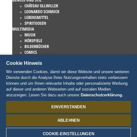
CHÂTEAU OLLWILLER
LEONARDO SCHMUCK
LEBENSMITTEL
SPIRITUOSEN
MULTIMEDIA
MUSIK
HÖRSPIELE
BILDERBÜCHER
COMICS
ROMANE
Cookie Hinweis
EUROPA-PARK BÜCHER
GAMES UND FILME
Wir verwenden Cookies, damit wir diese Website und unsere weiteren
KOLLEKTIONEN
Dienste durch die Analyse Ihres Nutzungsverhalten stets verbessern
EUROPA-PARK ATTRAKTIONEN
können und um Ihnen relevante Inhalte oder personalisierte Werbung
TRAUMATICA – FESTIVAL OF FEAR
auf dieser und anderen Webseiten und auf sozialen Medien
LIEBHABERSTÜCKE
anzuzeigen. Lesen Sie dazu auch unsere
Datenschutzerklärung.
EATRENALIN
TALENT ACADEMY
EINVERSTANDEN
JUNIOR CLUB
CHARAKTERE
ABLEHNEN
SNORRI
ED EUROMAUS
EDDA EUROMAUSI
COOKIE-EINSTELLUNGEN