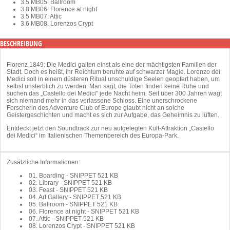
3.5 MB
05. Ballroom
3.8 MB
06. Florence at night
3.5 MB
07. Attic
3.6 MB
08. Lorenzos Crypt
BESCHREIBUNG
Florenz 1849: Die Medici galten einst als eine der mächtigsten Familien der
Stadt. Doch es heißt, ihr Reichtum beruhte auf schwarzer Magie. Lorenzo dei
Medici soll in einem düsteren Ritual unschuldige Seelen geopfert haben, um
selbst unsterblich zu werden. Man sagt, die Toten finden keine Ruhe und
suchen das „Castello dei Medici" jede Nacht heim. Seit über 300 Jahren wagt
sich niemand mehr in das verlassene Schloss. Eine unerschrockene
Forscherin des Adventure Club of Europe glaubt nicht an solche
Geistergeschichten und macht es sich zur Aufgabe, das Geheimnis zu lüften.
Entdeckt jetzt den Soundtrack zur neu aufgelegten Kult-Attraktion „Castello
dei Medici“ im Italienischen Themenbereich des Europa-Park.
Zusätzliche Informationen:
01. Boarding - SNIPPET
521 KB
02. Library - SNIPPET
521 KB
03. Feast - SNIPPET
521 KB
04. Art Gallery - SNIPPET
521 KB
05. Ballroom - SNIPPET
521 KB
06. Florence at night - SNIPPET
521 KB
07. Attic - SNIPPET
521 KB
08. Lorenzos Crypt - SNIPPET
521 KB