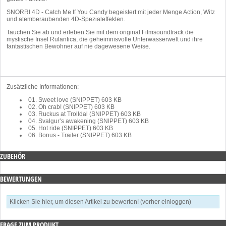
SNORRI 4D - Catch Me If You Candy begeistert mit jeder Menge Action, Witz
und atemberaubenden 4D-Spezialeffekten.
Tauchen Sie ab und erleben Sie mit dem original Filmsoundtrack die
mystische Insel Rulantica, die geheimnisvolle Unterwasserwelt und ihre
fantastischen Bewohner auf nie dagewesene Weise.
Zusätzliche Informationen:
01. Sweet love (SNIPPET)
603 KB
02. Oh crab! (SNIPPET)
603 KB
03. Ruckus at Trolldal (SNIPPET)
603 KB
04. Svalgur’s awakening (SNIPPET)
603 KB
05. Hot ride (SNIPPET)
603 KB
06. Bonus - Trailer (SNIPPET)
603 KB
ZUBEHÖR
BEWERTUNGEN
Klicken Sie hier, um diesen Artikel zu bewerten! (vorher einloggen)
FRAGE ZUM PRODUKT