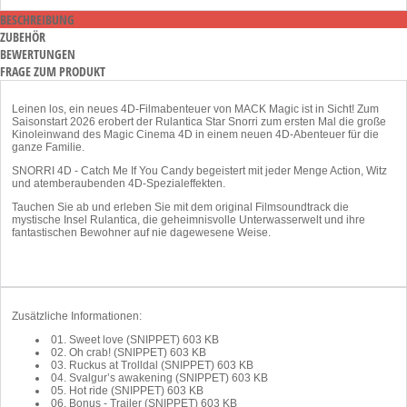
BESCHREIBUNG
ZUBEHÖR
BEWERTUNGEN
FRAGE ZUM PRODUKT
Leinen los, ein neues 4D-Filmabenteuer von MACK Magic ist in Sicht! Zum
Saisonstart 2026 erobert der Rulantica Star Snorri zum ersten Mal die große
Kinoleinwand des Magic Cinema 4D in einem neuen 4D-Abenteuer für die
ganze Familie.
SNORRI 4D - Catch Me If You Candy begeistert mit jeder Menge Action, Witz
und atemberaubenden 4D-Spezialeffekten.
Tauchen Sie ab und erleben Sie mit dem original Filmsoundtrack die
mystische Insel Rulantica, die geheimnisvolle Unterwasserwelt und ihre
fantastischen Bewohner auf nie dagewesene Weise.
Zusätzliche Informationen:
01. Sweet love (SNIPPET)
603 KB
02. Oh crab! (SNIPPET)
603 KB
03. Ruckus at Trolldal (SNIPPET)
603 KB
04. Svalgur’s awakening (SNIPPET)
603 KB
05. Hot ride (SNIPPET)
603 KB
06. Bonus - Trailer (SNIPPET)
603 KB