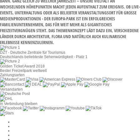
NN. GANZ GLEICH ZU WELCHER JAHRESZEIT – UNSERE VIELFALT AN WE
CHSELNDEN HÖHEPUNKTEN MACHT JEDEN AUFENTHALT ZUM EREIGNIS. OB LIVE-EV
ENTS, UNTERHALTUNG ODER ALS BELIEBTER VERANSTALTUNGSORT FÜR GROSSE MED
IENPRODUKTIONEN - DER EUROPA-PARK IST EIN ERFOLGREICHES FAM
ILIENUNTERNEHMEN, DAS FÜR WEIT MEHR ALS GIGANTISCHES FRE
IZEITVERGNÜGEN STEHT. DAS THEMENKONZEPT LÄDT DAZU EIN, VERSCHIEDENE LÄN
DER DURCH ARCHITEKTUR, FLORA UND NATÜRLICH AUCH KULINARISCHE ERL
EBNISSE KENNENZULERNEN.
DZT - Deutsche Zentrale für Tourismus
Deutschlands beliebteste Sehenwürdigkeit - Platz 1
Golden Ticket Award 2018
Bester Freizeitpark weltweit
Zahlungsarten
Versandarten
in Verbindung bleiben
Cookie-Einstellungen
AGB
Datenschutz
Widerruf
Impressum