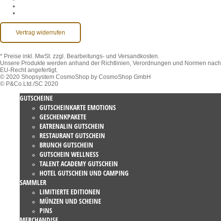
Kontakt
Barrierefreiheit
Vertrag widerrufen
* Preise inkl. MwSt.
zzgl. Bearbeitungs- und Versandkosten.
Unsere Produkte werden anhand der Richtlinien, Verordnungen und Normen nach
EU-Recht angefertigt.
© 2020 Shopsystem CosmoShop by CosmoShop GmbH
© P&Co.Ltd./SC 2020
GUTSCHEINE
GUTSCHEINKARTE EMOTIONS
GESCHENKPAKETE
EATRENALIN GUTSCHEIN
RESTAURANT GUTSCHEIN
BRUNCH GUTSCHEIN
GUTSCHEIN WELLNESS
TALENT ACADEMY GUTSCHEIN
HOTEL GUTSCHEIN UND CAMPING
SAMMLER
LIMITIERTE EDITIONEN
MÜNZEN UND SCHEINE
PINS
MERCHANDISE