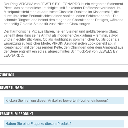
Der Ring VIRGINIA von JEWELS BY LEONARDO ist ein elegantes Statement-
Piece, das sommerliche Leichtigkeit mit funkelnder Raffinesse verbindet. Im
Mittelpunkt steht eine quadratische Glasstein-Dublette im Kissenschliff, die
durch ihre feine Perlmuttschicht einen sanften, edlen Schimmer erhält. Die
schmale Ringschiene betont den eleganten Charakter des Designs, während
beidseitig Zirkonia-Steine für zusätzlichen Glanz sorgen.
Der harmonische Mix aus klaren, hellen Steinen und goldfarbenem Glanz
verleiht dem Ring seine Anmut als moderner Cocktailring – feminin, stilvoll
und ein echter Blickfang. Ob als Highlight zu sommerlichen Outfits oder als
Ergänzung zu festlicher Mode, VIRGINIA rundet jeden Look perfekt ab. In
Kombination mit der passenden Kette, den Ohrringen oder dem Armband aus
der Serie entsteht ein edles, abgestimmtes Schmuck-Set von JEWELS BY
LEONARDO.
ZUBEHÖR
BEWERTUNGEN
Klicken Sie hier, um diesen Artikel zu bewerten! (vorher einloggen)
FRAGE ZUM PRODUKT
Haben Sie eine Frage zu diesem Produkt?