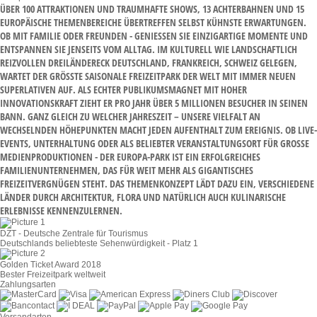
ÜBER 100 ATTRAKTIONEN UND TRAUMHAFTE SHOWS, 13 ACHTERBAHNEN UND 15
EUROPÄISCHE THEMENBEREICHE ÜBERTREFFEN SELBST KÜHNSTE ERWARTUNGEN.
OB MIT FAMILIE ODER FREUNDEN - GENIESSEN SIE EINZIGARTIGE MOMENTE UND E
NTSPANNEN SIE JENSEITS VOM ALLTAG. IM KULTURELL WIE LANDSCHAFTLICH R
EIZVOLLEN DREILÄNDERECK DEUTSCHLAND, FRANKREICH, SCHWEIZ GELEGEN, W
ARTET DER GRÖSSTE SAISONALE FREIZEITPARK DER WELT MIT IMMER NEUEN SU
PERLATIVEN AUF. ALS ECHTER PUBLIKUMSMAGNET MIT HOHER IN
NOVATIONSKRAFT ZIEHT ER PRO JAHR ÜBER 5 MILLIONEN BESUCHER IN SEINEN BA
NN. GANZ GLEICH ZU WELCHER JAHRESZEIT – UNSERE VIELFALT AN WE
CHSELNDEN HÖHEPUNKTEN MACHT JEDEN AUFENTHALT ZUM EREIGNIS. OB LIVE-EV
ENTS, UNTERHALTUNG ODER ALS BELIEBTER VERANSTALTUNGSORT FÜR GROSSE MED
IENPRODUKTIONEN - DER EUROPA-PARK IST EIN ERFOLGREICHES FAM
ILIENUNTERNEHMEN, DAS FÜR WEIT MEHR ALS GIGANTISCHES FRE
IZEITVERGNÜGEN STEHT. DAS THEMENKONZEPT LÄDT DAZU EIN, VERSCHIEDENE LÄN
DER DURCH ARCHITEKTUR, FLORA UND NATÜRLICH AUCH KULINARISCHE ERL
EBNISSE KENNENZULERNEN.
DZT - Deutsche Zentrale für Tourismus
Deutschlands beliebteste Sehenwürdigkeit - Platz 1
Golden Ticket Award 2018
Bester Freizeitpark weltweit
Zahlungsarten