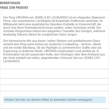
BEWERTUNGEN
FRAGE ZUM PRODUKT
Der Ring VIRGINIA von JEWELS BY LEONARDO ist ein elegantes Statement-
Piece, das sommerliche Leichtigkeit mit funkelnder Raffinesse verbindet. Im
Mittelpunkt steht eine quadratische Glasstein-Dublette im Kissenschliff, die
durch ihre feine Perlmuttschicht einen sanften, edlen Schimmer erhält. Die
schmale Ringschiene betont den eleganten Charakter des Designs, während
beidseitig Zirkonia-Steine für zusätzlichen Glanz sorgen.
Der harmonische Mix aus klaren, hellen Steinen und goldfarbenem Glanz
verleiht dem Ring seine Anmut als moderner Cocktailring – feminin, stilvoll
und ein echter Blickfang. Ob als Highlight zu sommerlichen Outfits oder als
Ergänzung zu festlicher Mode, VIRGINIA rundet jeden Look perfekt ab. In
Kombination mit der passenden Kette, den Ohrringen oder dem Armband aus
der Serie entsteht ein edles, abgestimmtes Schmuck-Set von JEWELS BY
LEONARDO.
Klicken Sie hier, um diesen Artikel zu bewerten! (vorher einloggen)