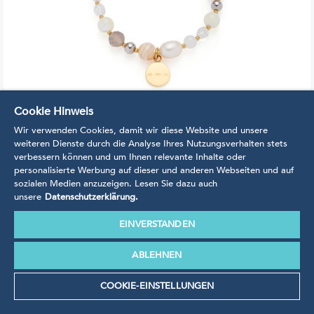
Cookie Hinweis
ARMBAND BICOLOR HOPE
Wir verwenden Cookies, damit wir diese Website und unsere
weiteren Dienste durch die Analyse Ihres Nutzungsverhalten stets
verbessern können und um Ihnen relevante Inhalte oder
Mauritia Mack by Leonardo Kollektion 2023
personalisierte Werbung auf dieser und anderen Webseiten und auf
sozialen Medien anzuzeigen. Lesen Sie dazu auch
unsere
Datenschutzerklärung.
€
49,95*
EINVERSTANDEN
in den Warenkorb
ABLEHNEN
COOKIE-EINSTELLUNGEN
Sortieren nach: