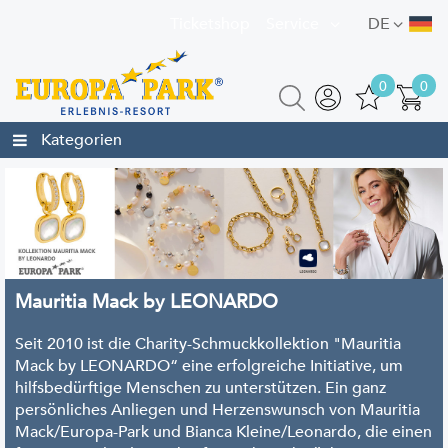
Ticketshop
Service
DE
0
0
Kategorien
Mauritia Mack by LEONARDO
Seit 2010 ist die Charity-Schmuckkollektion "Mauritia
Mack by LEONARDO“ eine erfolgreiche Initiative, um
hilfsbedürftige Menschen zu unterstützen. Ein ganz
persönliches Anliegen und Herzenswunsch von Mauritia
Mack/Europa-Park und Bianca Kleine/Leonardo, die einen