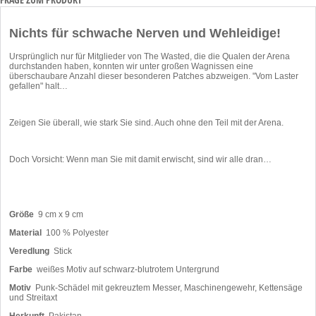
Nichts für schwache Nerven und Wehleidige!
Ursprünglich nur für Mitglieder von The Wasted, die die Qualen der Arena
durchstanden haben, konnten wir unter großen Wagnissen eine
überschaubare Anzahl dieser besonderen Patches abzweigen. "Vom Laster
gefallen" halt…
Zeigen Sie überall, wie stark Sie sind. Auch ohne den Teil mit der Arena.
Doch Vorsicht: Wenn man Sie mit damit erwischt, sind wir alle dran…
Größe
9 cm x 9 cm
Material
100 % Polyester
Veredlung
Stick
Farbe
weißes Motiv auf schwarz-blutrotem Untergrund
Motiv
Punk-Schädel mit gekreuztem Messer, Maschinengewehr, Kettensäge
und Streitaxt
Herkunft
Pakistan