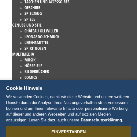
TASCHEN UND ACCESSOIRES
GESCHIRR
SPIELZEUG
SPIELE
GENUSS UND STIL
CHÂTEAU OLLWILLER
LEONARDO SCHMUCK
LEBENSMITTEL
SPIRITUOSEN
MULTIMEDIA
MUSIK
HÖRSPIELE
BILDERBÜCHER
COMICS
ROMANE
Cookie Hinweis
EUROPA-PARK BÜCHER
GAMES UND FILME
Wir verwenden Cookies, damit wir diese Website und unsere weiteren
KOLLEKTIONEN
Dienste durch die Analyse Ihres Nutzungsverhalten stets verbessern
EUROPA-PARK ATTRAKTIONEN
können und um Ihnen relevante Inhalte oder personalisierte Werbung
TRAUMATICA – FESTIVAL OF FEAR
auf dieser und anderen Webseiten und auf sozialen Medien
LIEBHABERSTÜCKE
anzuzeigen. Lesen Sie dazu auch unsere
Datenschutzerklärung.
EATRENALIN
TALENT ACADEMY
EINVERSTANDEN
JUNIOR CLUB