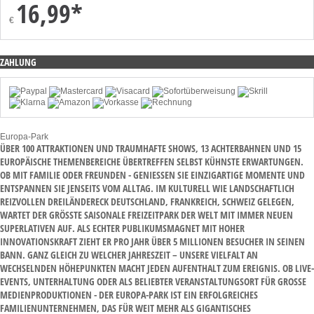
16,99*
€
ZAHLUNG
Europa-Park
ÜBER 100 ATTRAKTIONEN UND TRAUMHAFTE SHOWS, 13 ACHTERBAHNEN UND 15
EUROPÄISCHE THEMENBEREICHE ÜBERTREFFEN SELBST KÜHNSTE ERWARTUNGEN.
OB MIT FAMILIE ODER FREUNDEN - GENIESSEN SIE EINZIGARTIGE MOMENTE UND E
NTSPANNEN SIE JENSEITS VOM ALLTAG. IM KULTURELL WIE LANDSCHAFTLICH R
EIZVOLLEN DREILÄNDERECK DEUTSCHLAND, FRANKREICH, SCHWEIZ GELEGEN, W
ARTET DER GRÖSSTE SAISONALE FREIZEITPARK DER WELT MIT IMMER NEUEN SU
PERLATIVEN AUF. ALS ECHTER PUBLIKUMSMAGNET MIT HOHER IN
NOVATIONSKRAFT ZIEHT ER PRO JAHR ÜBER 5 MILLIONEN BESUCHER IN SEINEN BA
NN. GANZ GLEICH ZU WELCHER JAHRESZEIT – UNSERE VIELFALT AN WE
CHSELNDEN HÖHEPUNKTEN MACHT JEDEN AUFENTHALT ZUM EREIGNIS. OB LIVE-EV
ENTS, UNTERHALTUNG ODER ALS BELIEBTER VERANSTALTUNGSORT FÜR GROSSE MED
IENPRODUKTIONEN - DER EUROPA-PARK IST EIN ERFOLGREICHES FAM
ILIENUNTERNEHMEN, DAS FÜR WEIT MEHR ALS GIGANTISCHES FRE