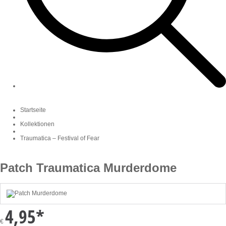
Startseite
Kollektionen
Traumatica – Festival of Fear
Patch Traumatica Murderdome
4,95
*
€