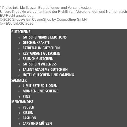
* Preise inkl. MwSt.
zzgl. Bearbeitungs- und Versandkosten.
Unsere Produkte werden anhand der Richtlinien, Verordnungen und Normen nach
EU-Recht angefertigt.
© 2020 Shopsystem CosmoShop by CosmoShop GmbH
© P&Co.Ltd./SC 2020
GUTSCHEINE
GUTSCHEINKARTE EMOTIONS
GESCHENKPAKETE
EATRENALIN GUTSCHEIN
RESTAURANT GUTSCHEIN
BRUNCH GUTSCHEIN
GUTSCHEIN WELLNESS
TALENT ACADEMY GUTSCHEIN
HOTEL GUTSCHEIN UND CAMPING
SAMMLER
LIMITIERTE EDITIONEN
MÜNZEN UND SCHEINE
PINS
MERCHANDISE
PLÜSCH
KISSEN
FASHION
CAPS UND MÜTZEN