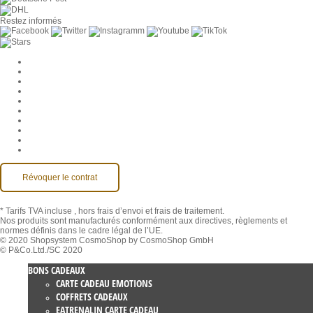
Restez informés
Paramètres des cookies
Entreprise
Jobs
CGV
Protection des données
Rétractation
Mentions légales
Contact
Compte MackOne
Accessibilité
Révoquer le contrat
* Tarifs TVA incluse
, hors frais d’envoi et frais de traitement.
Nos produits sont manufacturés conformément aux directives, règlements et
normes définis dans le cadre légal de l’UE.
© 2020 Shopsystem CosmoShop by CosmoShop GmbH
© P&Co.Ltd./SC 2020
BONS CADEAUX
CARTE CADEAU EMOTIONS
COFFRETS CADEAUX
EATRENALIN CARTE CADEAU