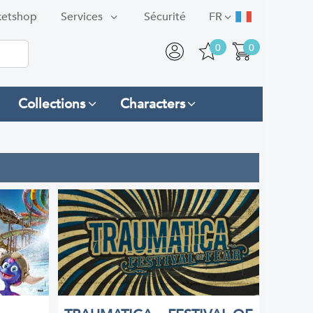
ketshop
Services
Sécurité
FR
0
0
Collections
Characters