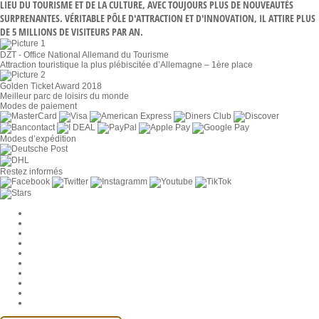
LIEU DU TOURISME ET DE LA CULTURE, AVEC TOUJOURS PLUS DE NOUVEAUTÉS
SURPRENANTES. VÉRITABLE PÔLE D'ATTRACTION ET D'INNOVATION, IL ATTIRE PLUS
DE 5 MILLIONS DE VISITEURS PAR AN.
DZT - Office National Allemand du Tourisme
Attraction touristique la plus plébiscitée d’Allemagne – 1ère place
Golden Ticket Award 2018
Meilleur parc de loisirs du monde
Modes de paiement
Modes d’expédition
Restez informés
Paramètres des cookies
Entreprise
Jobs
CGV
Protection des données
Rétractation
Mentions légales
Contact
Compte MackOne
Accessibilité