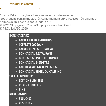
Révoquer le contrat
* Tarifs TVA incluse
, hors frais d’envoi et frais de traitement.
Nos produits sont manufacturés conformément aux directives, règlements et
normes définis dans le cadre légal de l’UE.
© 2020 Shopsystem CosmoShop by CosmoShop GmbH
© P&Co.Ltd./SC 2020
BONS CADEAUX
CARTE CADEAU EMOTIONS
COFFRETS CADEAUX
EATRENALIN CARTE CADEAU
BON CADEAU RESTAURANT
BON-CADEAU POUR LE BRUNCH
BON CADEAU BIEN-ÊTRE
TALENT ACADEMY BON CADEAU
BON CADEAU HÔTEL OU CAMPING
COLLECTIONNEURS
EDITIONS LIMITÉES
PIÈCES ET BILLETS
PINS
MERCHANDISE
PELUCHES
CUSHIONS