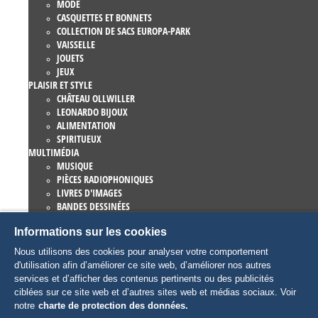
MODE
CASQUETTES ET BONNETS
COLLECTION DE SACS EUROPA-PARK
VAISSELLE
JOUETS
JEUX
PLAISIR ET STYLE
CHÂTEAU OLLWILLER
LEONARDO BIJOUX
ALIMENTATION
SPIRITUEUX
MULTIMÉDIA
MUSIQUE
PIÈCES RADIOPHONIQUES
LIVRES D'IMAGES
BANDES DESSINÉES
ROMANS
Informations sur les cookies
EUROPA-PARK LIVRES
JEUX ET FILMS
Nous utilisons des cookies pour analyser votre comportement
COLLECTIONS
d'utilisation afin d’améliorer ce site web, d’améliorer nos autres
EUROPA-PARK ATTRACTIONS
services et d’afficher des contenus pertinents ou des publicités
TRAUMATICA – FESTIVAL OF FEAR
ciblées sur ce site web et d’autres sites web et médias sociaux. Voir
ARTICLES COLLECTORS
notre
charte de protection des données.
EATRENALIN