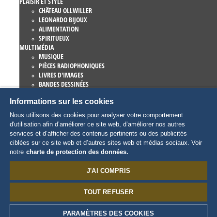
PLAISIR ET STYLE
CHÂTEAU OLLWILLER
LEONARDO BIJOUX
ALIMENTATION
SPIRITUEUX
MULTIMÉDIA
MUSIQUE
PIÈCES RADIOPHONIQUES
LIVRES D'IMAGES
BANDES DESSINÉES
ROMANS
Informations sur les cookies
EUROPA-PARK LIVRES
JEUX ET FILMS
Nous utilisons des cookies pour analyser votre comportement
COLLECTIONS
d'utilisation afin d’améliorer ce site web, d’améliorer nos autres
EUROPA-PARK ATTRACTIONS
services et d’afficher des contenus pertinents ou des publicités
TRAUMATICA – FESTIVAL OF FEAR
ciblées sur ce site web et d’autres sites web et médias sociaux. Voir
ARTICLES COLLECTORS
notre
charte de protection des données.
EATRENALIN
TALENT ACADEMY
J'AI COMPRIS
JUNIOR CLUB
CHARACTERS
TOUT REFUSER
SNORRI
ED EUROMAUS
EDDA EUROMAUSI
PARAMÈTRES DES COOKIES