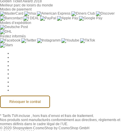
Golden Ticket Award 2018
Meilleur parc de loisirs du monde
Modes de paiement
Modes d’expédition
Restez informés
Paramètres des cookies
Entreprise
Jobs
CGV
Protection des données
Rétractation
Mentions légales
Contact
Compte MackOne
Accessibilité
Révoquer le contrat
* Tarifs TVA incluse
, hors frais d’envoi et frais de traitement.
Nos produits sont manufacturés conformément aux directives, règlements et
normes définis dans le cadre légal de l’UE.
© 2020 Shopsystem CosmoShop by CosmoShop GmbH