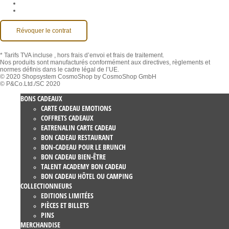
Compte MackOne
Accessibilité
Révoquer le contrat
* Tarifs TVA incluse
, hors frais d’envoi et frais de traitement.
Nos produits sont manufacturés conformément aux directives, règlements et
normes définis dans le cadre légal de l’UE.
© 2020 Shopsystem CosmoShop by CosmoShop GmbH
© P&Co.Ltd./SC 2020
BONS CADEAUX
CARTE CADEAU EMOTIONS
COFFRETS CADEAUX
EATRENALIN CARTE CADEAU
BON CADEAU RESTAURANT
BON-CADEAU POUR LE BRUNCH
BON CADEAU BIEN-ÊTRE
TALENT ACADEMY BON CADEAU
BON CADEAU HÔTEL OU CAMPING
COLLECTIONNEURS
EDITIONS LIMITÉES
PIÈCES ET BILLETS
PINS
MERCHANDISE