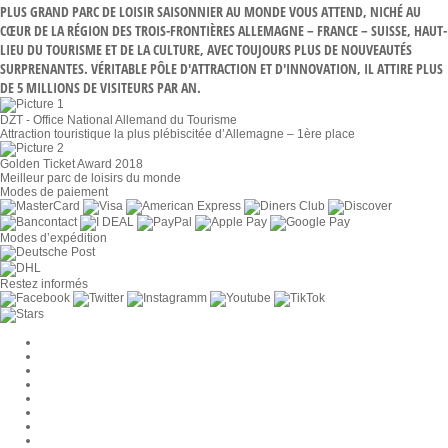
PLUS GRAND PARC DE LOISIR SAISONNIER AU MONDE VOUS ATTEND, NICHÉ AU
CŒUR DE LA RÉGION DES TROIS-FRONTIÈRES ALLEMAGNE – FRANCE – SUISSE, HAUT-
LIEU DU TOURISME ET DE LA CULTURE, AVEC TOUJOURS PLUS DE NOUVEAUTÉS
SURPRENANTES. VÉRITABLE PÔLE D'ATTRACTION ET D'INNOVATION, IL ATTIRE PLUS
DE 5 MILLIONS DE VISITEURS PAR AN.
DZT - Office National Allemand du Tourisme
Attraction touristique la plus plébiscitée d’Allemagne – 1ère place
Golden Ticket Award 2018
Meilleur parc de loisirs du monde
Modes de paiement
Modes d’expédition
Restez informés
Paramètres des cookies
Entreprise
Jobs
CGV
Protection des données
Rétractation
Mentions légales
Contact