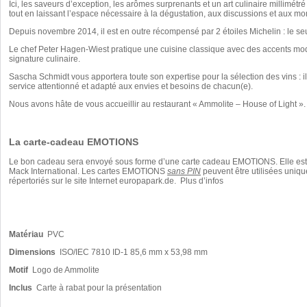
Ici, les saveurs d’exception, les arômes surprenants et un art culinaire millimét
tout en laissant l’espace nécessaire à la dégustation, aux discussions et aux mo
Depuis novembre 2014, il est en outre récompensé par 2 étoiles Michelin : le seu
Le chef Peter Hagen-Wiest pratique une cuisine classique avec des accents mode
signature culinaire.
Sascha Schmidt vous apportera toute son expertise pour la sélection des vins : 
service attentionné et adapté aux envies et besoins de chacun(e).
Nous avons hâte de vous accueillir au restaurant « Ammolite – House of Light 
La carte-cadeau EMOTIONS
Le bon cadeau sera envoyé sous forme d’une
carte cadeau EMOTIONS
. Elle e
Mack International. Les cartes EMOTIONS
sans PIN
peuvent être utilisées uniqu
répertoriés sur le site Internet europapark.de.
Plus d’infos
Matériau
PVC
Dimensions
ISO/IEC 7810 ID-1 85,6 mm x 53,98 mm
Motif
Logo de Ammolite
Inclus
Carte à rabat pour la présentation