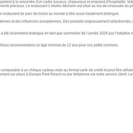
ré partent à la rencontre d'un cadre luxueux, chaleureux et empreint d'hospitalité. V
ments précieux. Le restaurant 2 étoiles Michelin est situé au rez-de-chaussée du ph
l restaurant de parc de loisirs au monde à être aussi hautement distingué.
rnes et des influences européennes. Des produits soigneusement sélectionnés, des
il a été récemment distingué en tant que sommelier de l’année 2026 par l’initiativ
». Nous recommandons un âge minimal de 12 ans pour nos petits convives.
st comparable à un chèque cadeau mais au format carte de crédit et peut être utilisée
ement sur place à Europa-Park Resort ou par téléphone via notre service client. L