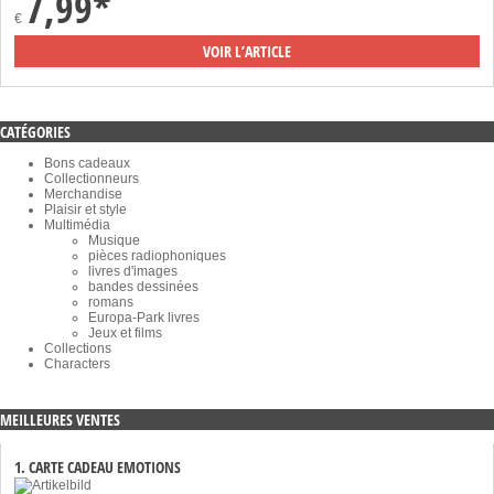
7,99*
€
VOIR L’ARTICLE
CATÉGORIES
Bons cadeaux
Collectionneurs
Merchandise
Plaisir et style
Multimédia
Musique
pièces radiophoniques
livres d'images
bandes dessinées
romans
Europa-Park livres
Jeux et films
Collections
Characters
MEILLEURES VENTES
1. CARTE CADEAU EMOTIONS