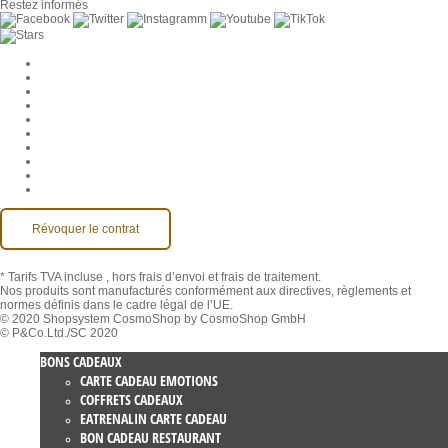
Restez informés
Paramètres des cookies
Entreprise
Jobs
CGV
Protection des données
Rétractation
Mentions légales
Contact
Compte MackOne
Accessibilité
Révoquer le contrat
* Tarifs TVA incluse
, hors frais d’envoi et frais de traitement.
Nos produits sont manufacturés conformément aux directives, règlements et
normes définis dans le cadre légal de l’UE.
© 2020 Shopsystem CosmoShop by CosmoShop GmbH
© P&Co.Ltd./SC 2020
BONS CADEAUX
CARTE CADEAU EMOTIONS
COFFRETS CADEAUX
EATRENALIN CARTE CADEAU
BON CADEAU RESTAURANT