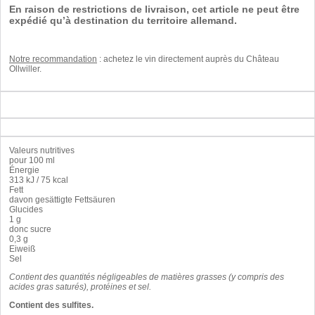
En raison de restrictions de livraison, cet article ne peut être
expédié qu’à destination du territoire allemand.
Notre recommandation
:
achetez le vin
directement auprès
du Château
Ollwiller
.
Valeurs nutritives
pour 100 ml
Énergie
313 kJ / 75 kcal
Fett
davon gesättigte Fettsäuren
Glucides
1 g
donc sucre
0,3 g
Eiweiß
Sel
Contient des quantités négligeables de matières grasses (y compris des
acides gras saturés), protéines et sel.
Contient des sulfites.