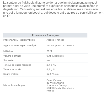
La senteur du fruit tropical jaune se démarque immédiatement au nez, et
permet ainsi de vivre une première expérience sensorielle avant même la
dégustation. Ce Riesling sec est très équilibré, et délivre ses arômes avec
une belle longueur en bouche, qui découle entre autres de son vieillissement
en fût.
Provenance & Analyse
Provenance / Region viticole
Alsace (France)
Appellation d’Origine Protégée
Alsace grand cru Ollwiller
Millésime
2022
Volume nominal
0,75 L bouteille
Sucrosité
sec
Teneur en sucre résiduel
2,7 g / L
Teneur en acide
4,8 g / L
Degré d'alcool
12,5 % vol.
Cave Vinicole
du Vieil Armand
Mis en bouteille par
1 route de Cernay
68360 Soultz-Wuenheim
France