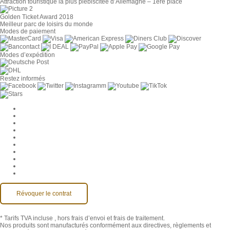
Attraction touristique la plus plébiscitée d’Allemagne – 1ère place
Golden Ticket Award 2018
Meilleur parc de loisirs du monde
Modes de paiement
Modes d’expédition
Restez informés
Paramètres des cookies
Entreprise
Jobs
CGV
Protection des données
Rétractation
Mentions légales
Contact
Compte MackOne
Accessibilité
Révoquer le contrat
* Tarifs TVA incluse
, hors frais d’envoi et frais de traitement.
Nos produits sont manufacturés conformément aux directives, règlements et