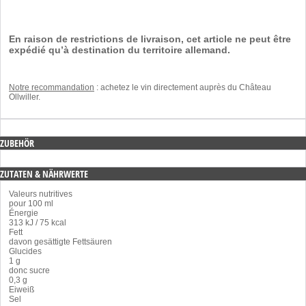
En raison de restrictions de livraison, cet article ne peut être
expédié qu’à destination du territoire allemand.
Notre recommandation
:
achetez le vin
directement auprès
du Château
Ollwiller
.
ZUBEHÖR
ZUTATEN & NÄHRWERTE
Valeurs nutritives
pour 100 ml
Énergie
313 kJ / 75 kcal
Fett
davon gesättigte Fettsäuren
Glucides
1 g
donc sucre
0,3 g
Eiweiß
Sel