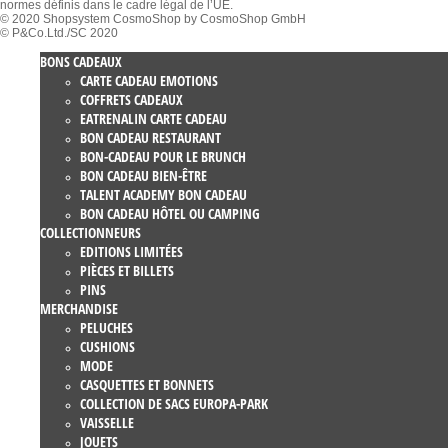
normes définis dans le cadre légal de l’UE.
© 2020 Shopsystem CosmoShop by CosmoShop GmbH
© P&Co.Ltd./SC 2020
BONS CADEAUX
CARTE CADEAU EMOTIONS
COFFRETS CADEAUX
EATRENALIN CARTE CADEAU
BON CADEAU RESTAURANT
BON-CADEAU POUR LE BRUNCH
BON CADEAU BIEN-ÊTRE
TALENT ACADEMY BON CADEAU
BON CADEAU HÔTEL OU CAMPING
COLLECTIONNEURS
EDITIONS LIMITÉES
PIÈCES ET BILLETS
PINS
MERCHANDISE
PELUCHES
CUSHIONS
MODE
CASQUETTES ET BONNETS
COLLECTION DE SACS EUROPA-PARK
VAISSELLE
JOUETS