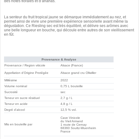
des notes florales et d’ananas.
La senteur du fruit tropical jaune se démarque immédiatement au nez, et
permet ainsi de vivre une première expérience sensorielle avant même la
dégustation. Ce Riesling sec est très équilibré, et délivre ses arômes avec
une belle longueur en bouche, qui découle entre autres de son vieillissement
en fût.
Provenance & Analyse
Provenance / Region viticole
Alsace (France)
Appellation d’Origine Protégée
Alsace grand cru Ollwiller
Millésime
2022
Volume nominal
0,75 L bouteille
Sucrosité
sec
Teneur en sucre résiduel
2,7 g / L
Teneur en acide
4,8 g / L
Degré d'alcool
12,5 % vol.
Cave Vinicole
du Vieil Armand
Mis en bouteille par
1 route de Cernay
68360 Soultz-Wuenheim
France