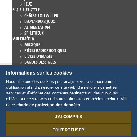
JEUX
PLAISIR ET STYLE
CHÂTEAU OLLWILLER
LEONARDO BIJOUX
ALIMENTATION
SPIRITUEUX
MULTIMÉDIA
MUSIQUE
PIÈCES RADIOPHONIQUES
LIVRES D'IMAGES
BANDES DESSINÉES
ROMANS
Informations sur les cookies
EUROPA-PARK LIVRES
JEUX ET FILMS
Nous utilisons des cookies pour analyser votre comportement
COLLECTIONS
d'utilisation afin d’améliorer ce site web, d’améliorer nos autres
EUROPA-PARK ATTRACTIONS
services et d’afficher des contenus pertinents ou des publicités
TRAUMATICA – FESTIVAL OF FEAR
ciblées sur ce site web et d’autres sites web et médias sociaux. Voir
ARTICLES COLLECTORS
notre
charte de protection des données.
EATRENALIN
TALENT ACADEMY
J'AI COMPRIS
JUNIOR CLUB
CHARACTERS
TOUT REFUSER
SNORRI