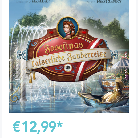
€
12,99
*