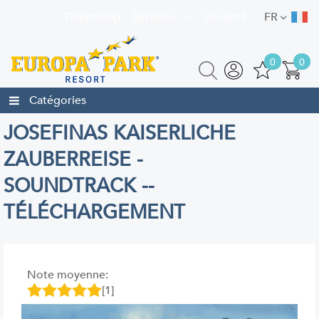
Ticketshop
Services
Sécurité
FR
0
0
Catégories
JOSEFINAS KAISERLICHE
ZAUBERREISE -
SOUNDTRACK --
TÉLÉCHARGEMENT
Note moyenne:
[1]