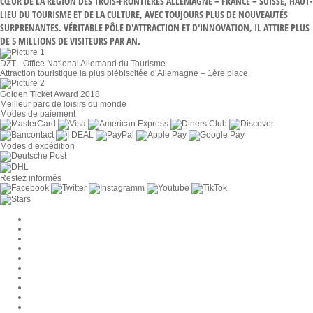
CŒUR DE LA RÉGION DES TROIS-FRONTIÈRES ALLEMAGNE – FRANCE – SUISSE, HAUT-
LIEU DU TOURISME ET DE LA CULTURE, AVEC TOUJOURS PLUS DE NOUVEAUTÉS
SURPRENANTES. VÉRITABLE PÔLE D'ATTRACTION ET D'INNOVATION, IL ATTIRE PLUS
DE 5 MILLIONS DE VISITEURS PAR AN.
DZT - Office National Allemand du Tourisme
Attraction touristique la plus plébiscitée d’Allemagne – 1ère place
Golden Ticket Award 2018
Meilleur parc de loisirs du monde
Modes de paiement
Modes d’expédition
Restez informés
Paramètres des cookies
Entreprise
Jobs
CGV
Protection des données
Rétractation
Mentions légales
Contact
Compte MackOne
Accessibilité