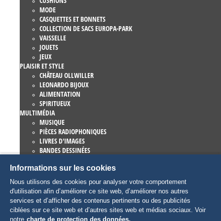
CUSHIONS
MODE
CASQUETTES ET BONNETS
COLLECTION DE SACS EUROPA-PARK
VAISSELLE
JOUETS
JEUX
PLAISIR ET STYLE
CHÂTEAU OLLWILLER
LEONARDO BIJOUX
ALIMENTATION
SPIRITUEUX
MULTIMÉDIA
MUSIQUE
PIÈCES RADIOPHONIQUES
LIVRES D'IMAGES
BANDES DESSINÉES
ROMANS
Informations sur les cookies
EUROPA-PARK LIVRES
JEUX ET FILMS
Nous utilisons des cookies pour analyser votre comportement
COLLECTIONS
d'utilisation afin d’améliorer ce site web, d’améliorer nos autres
EUROPA-PARK ATTRACTIONS
services et d’afficher des contenus pertinents ou des publicités
TRAUMATICA – FESTIVAL OF FEAR
ciblées sur ce site web et d’autres sites web et médias sociaux. Voir
ARTICLES COLLECTORS
notre
charte de protection des données.