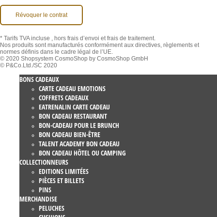
Révoquer le contrat
* Tarifs TVA incluse
, hors frais d’envoi et frais de traitement.
Nos produits sont manufacturés conformément aux directives, règlements et
normes définis dans le cadre légal de l’UE.
© 2020 Shopsystem CosmoShop by CosmoShop GmbH
© P&Co.Ltd./SC 2020
BONS CADEAUX
CARTE CADEAU EMOTIONS
COFFRETS CADEAUX
EATRENALIN CARTE CADEAU
BON CADEAU RESTAURANT
BON-CADEAU POUR LE BRUNCH
BON CADEAU BIEN-ÊTRE
TALENT ACADEMY BON CADEAU
BON CADEAU HÔTEL OU CAMPING
COLLECTIONNEURS
EDITIONS LIMITÉES
PIÈCES ET BILLETS
PINS
MERCHANDISE
PELUCHES