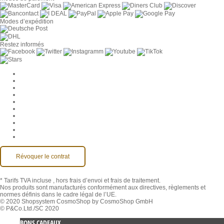
Modes d’expédition
Restez informés
Paramètres des cookies
Entreprise
Jobs
CGV
Protection des données
Rétractation
Mentions légales
Contact
Compte MackOne
Accessibilité
Révoquer le contrat
* Tarifs TVA incluse
, hors frais d’envoi et frais de traitement.
Nos produits sont manufacturés conformément aux directives, règlements et
normes définis dans le cadre légal de l’UE.
© 2020 Shopsystem CosmoShop by CosmoShop GmbH
© P&Co.Ltd./SC 2020
BONS CADEAUX